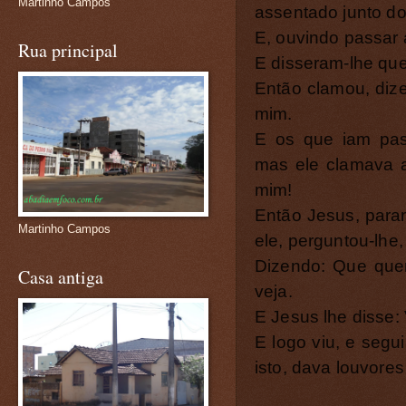
Martinho Campos
assentado junto d
E, ouvindo passar 
Rua principal
E disseram-lhe qu
Então clamou, dize
mim.
E os que iam pas
mas ele clamava a
mim!
Então Jesus, para
Martinho Campos
ele, perguntou-lhe,
Dizendo: Que quer
Casa antiga
veja.
E Jesus lhe disse: 
E logo viu, e segu
isto, dava louvore