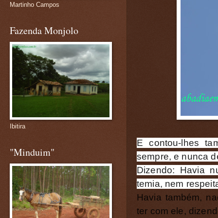
Martinho Campos
Fazenda Monjolo
Ibitira
E contou-lhes t
"Minduim"
sempre, e nunca de
Dizendo: Havia n
temia, nem respei
Havia também, na
ter com ele, dizen