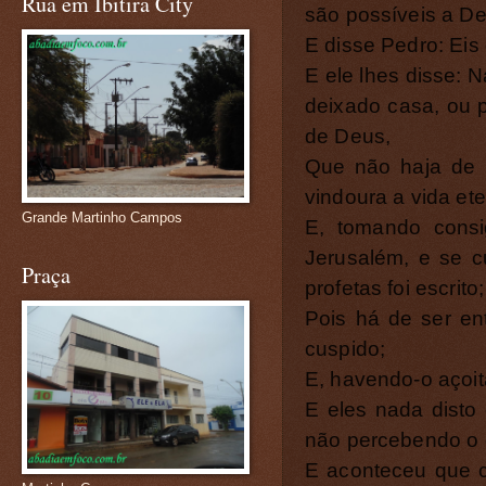
Rua em Ibitira City
são possíveis a De
E disse Pedro: Eis
E ele lhes disse: 
deixado casa, ou pa
de Deus,
Que não haja de 
vindoura a vida ete
Grande Martinho Campos
E, tomando consi
Jerusalém, e se 
Praça
profetas foi escrito;
Pois há de ser ent
cuspido;
E, havendo-o açoita
E eles nada disto 
não percebendo o q
E aconteceu que c