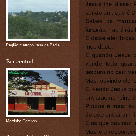
Jesus lhe disse
senão um, que é D
Sabes os mandam
furtarás, não dirás
E disse ele: Toda
Região metropolitana da Badia
mocidade.
E quando Jesus ouv
Bar central
vende tudo quant
tesouro no céu; v
Mas, ouvindo ele ist
E, vendo Jesus que 
entrarão no reino 
Porque é mais fác
do que entrar um r
Martinho Campos
E os que ouviram 
Mas ele responde