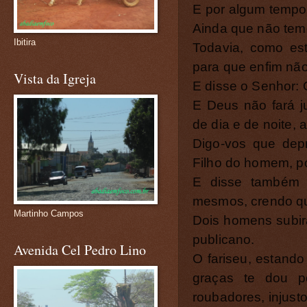
E por algum tempo 
Ainda que não tem
Ibitira
Todavia, como est
para que enfim não
Vista da Igreja
E disse o Senhor: O
E Deus não fará j
de dia e de noite, 
Digo-vos que depr
Filho do homem, po
E disse também 
mesmos, crendo qu
Martinho Campos
Dois homens subira
publicano.
Avenida Cel Pedro Lino
O fariseu, estand
graças te dou 
roubadores, injust