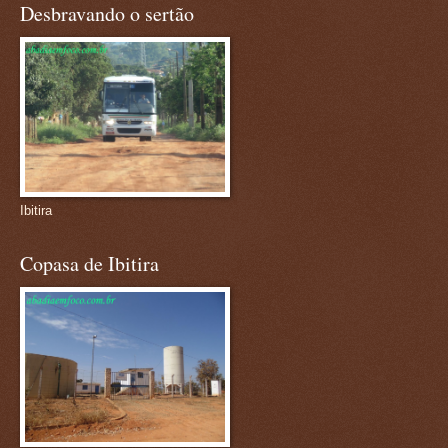
Desbravando o sertão
Ibitira
Copasa de Ibitira