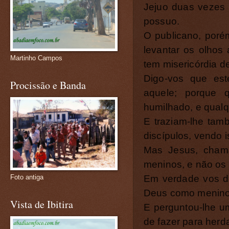
Jejuo duas vezes
possuo.
O publicano, poré
levantar os olhos
Martinho Campos
tem misericórdia d
Digo-vos que est
Procissão e Banda
aquele; porque 
humilhado, e qualq
E traziam-lhe tam
discípulos, vendo 
Mas Jesus, chama
meninos, e não os 
Em verdade vos di
Foto antiga
Deus como menino,
Vista de Ibitira
E perguntou-lhe um
de fazer para herd