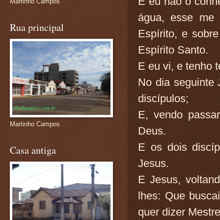
E eu não o conh
Martinho Campos
água, esse me 
Rua principal
Espírito, e sobr
Espírito Santo.
E eu vi, e tenho 
No dia seguinte 
discípulos;
E, vendo passar
Martinho Campos
Deus.
E os dois discíp
Casa antiga
Jesus.
E Jesus, voltan
lhes: Que buscai
quer dizer Mestr