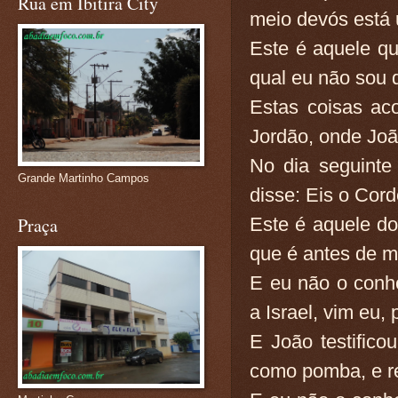
Rua em Ibitira City
meio devós está
Este é aquele q
qual eu não sou d
Estas coisas ac
Jordão, onde Joã
No dia seguinte
Grande Martinho Campos
disse: Eis o Cor
Este é aquele d
Praça
que é antes de mi
E eu não o conhe
a Israel, vim eu,
E João testifico
como pomba, e re