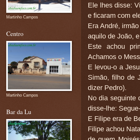
Ele lhes disse: 
e ficaram com ele
Martinho Campos
Era André, irmão
Centro
aquilo de João, 
Este achou pri
Achamos o Messia
E levou-o a Jesu
Simão, filho de
dizer Pedro).
Martinho Campos
No dia seguinte q
disse-lhe: Segue
Bar da Lu
E Filipe era de B
Filipe achou Nat
de quem Moisés 