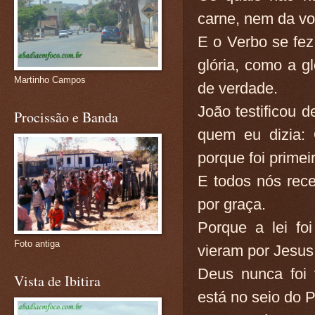
carne, nem da v
E o Verbo se fez
glória, como a g
Martinho Campos
de verdade.
João testificou 
Procissão e Banda
quem eu dizia:
porque foi primei
E todos nós rec
por graça.
Porque a lei fo
Foto antiga
vieram por Jesus 
Deus nunca foi 
Vista de Ibitira
está no seio do P