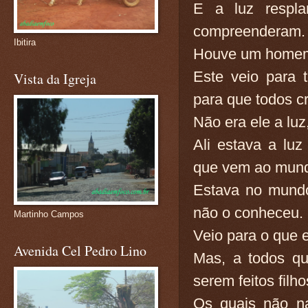
E a luz respla
compreenderam.
Ibitira
Houve um homem 
Este veio para t
Vista da Igreja
para que todos c
Não era ele a luz
Ali estava a lu
que vem ao mun
Estava no mundo
não o conheceu.
Martinho Campos
Veio para o que 
Avenida Cel Pedro Lino
Mas, a todos qu
serem feitos fil
Os quais não n