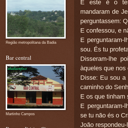
E este é o te
mandaram de Jer
perguntassem: Q
E confessou, e n
E perguntaram-l
Região metropolitana da Badia
sou. És tu profe
Bar central
Disseram-lhe p
àqueles que nos 
Disse: Eu sou a 
caminho do Senho
E os que tinham 
E perguntaram-lh
se tu não és o Cr
Martinho Campos
João respondeu-l