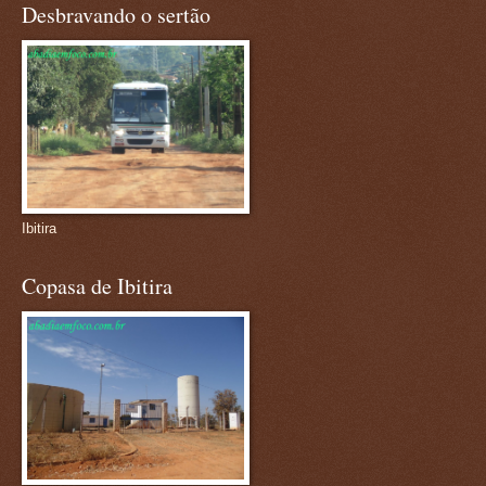
Desbravando o sertão
Ibitira
Copasa de Ibitira