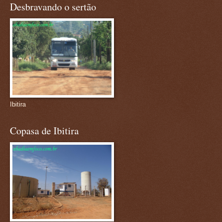
Desbravando o sertão
Ibitira
Copasa de Ibitira