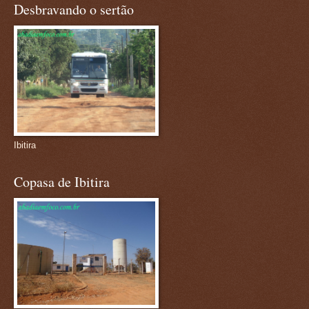
Desbravando o sertão
Ibitira
Copasa de Ibitira