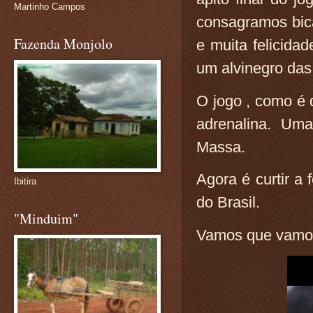
Martinho Campos
consagramos bica
Fazenda Monjolo
e muita felicida
um alvinegro das
O jogo , como é 
adrenalina. Um
Massa.
Agora é curtir a
Ibitira
do Brasil.
"Minduim"
Vamos que vamos