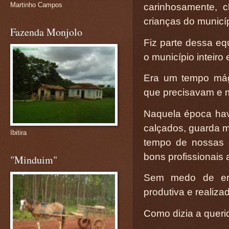
Martinho Campos
carinhosamente, 
crianças do municíp
Fazenda Monjolo
Fiz parte dessa equ
o município inteiro
Era um tempo mág
que precisavam e 
Naquela época havi
calçados, guarda m
Ibitira
tempo de nossas c
bons profissionais a
"Minduim"
Sem medo de erra
produtiva e realiza
Como dizia a queri