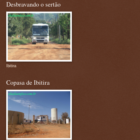
Desbravando o sertão
Ibitira
Copasa de Ibitira