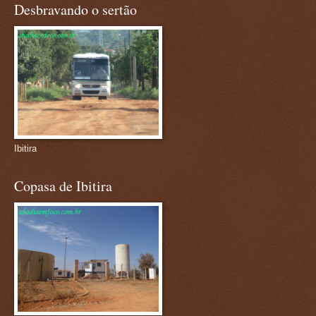
Desbravando o sertão
Ibitira
Copasa de Ibitira