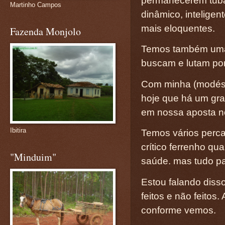
permanecerem tuba
Martinho Campos
dinâmico, intelige
mais eloquentes.
Fazenda Monjolo
Temos também uma 
buscam e lutam po
Com minha (modéstia
hoje que há um gra
em nossa aposta no
Ibitira
Temos vários perc
crítico ferrenho q
"Minduim"
saúde. mas tudo p
Estou falando disso
feitos e não feitos.
conforme vemos.