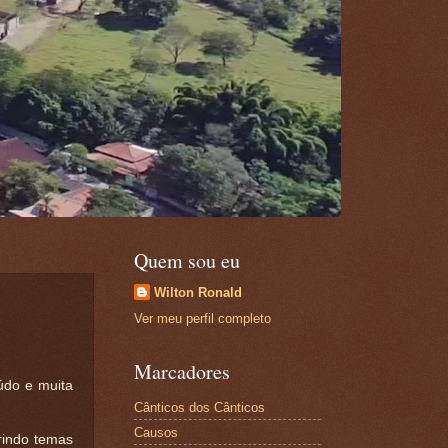
Quem sou eu
Wilton Ronald
Ver meu perfil completo
Marcadores
údo e muita
Cânticos dos Cânticos
Causos
rindo temas