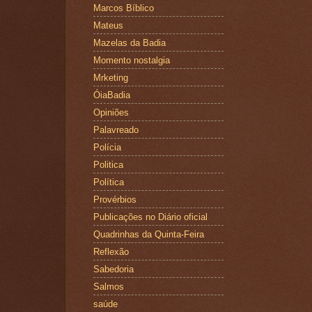
Marcos Bíblico
Mateus
Mazelas da Badia
Momento nostalgia
Mrketing
ÓiaBadia
Opiniões
Palavreado
Polícia
Politica
Política
Provérbios
Publicações no Diário oficial
Quadrinhas da Quinta-Feira
Reflexão
Sabedoria
Salmos
saúde