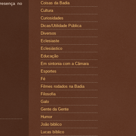
Coisas da Badia
presença no
Cultura
Curiosidades
Dicas/Utilidade Pública
Diversos
Eclesiaste
Eclesiástico
Educação
Em sintonia com a Câmara
Esportes
Fé
Filmes rodados na Badia
Filosofia
Galo
Gente da Gente
Humor
João biblico
Lucas bíblico