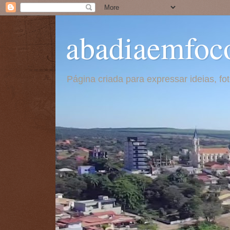
abadiaemfoc
Página criada para expressar ideias, f