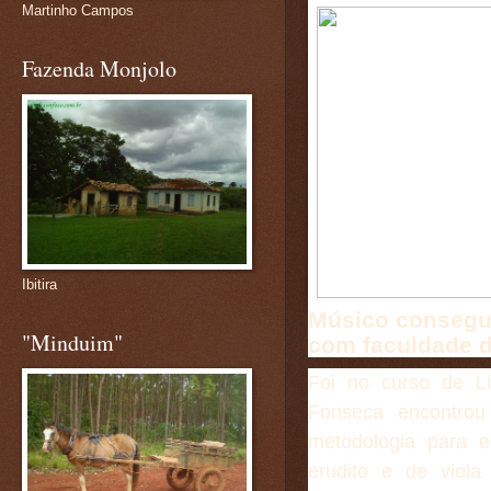
Martinho Campos
Fazenda Monjolo
Ibitira
Músico consegui
"Minduim"
com faculdade 
Foi no curso de L
Fonseca encontrou
metodologia para e
erudito e de viol