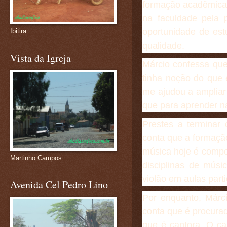
formação acadêmica 
na faculdade pela 
oportunidade de est
Ibitira
qualidade.
Vista da Igreja
Márcio confessa que
tinha noção do que 
me ajudou a ampliar
que para aprender na
Prestes a terminar 
conta que a formaçã
música hoje é compo
Martinho Campos
disciplinas de músi
violão em aulas part
Avenida Cel Pedro Lino
Por enquanto, Márci
conta que é procura
que é cantora. O ca