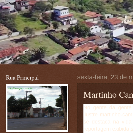
Rua Principal
sexta-feira, 23 de 
Martinho Camp
No gente da gente
ilustre martinho-c
se destaca na vida 
reportagem exibida s