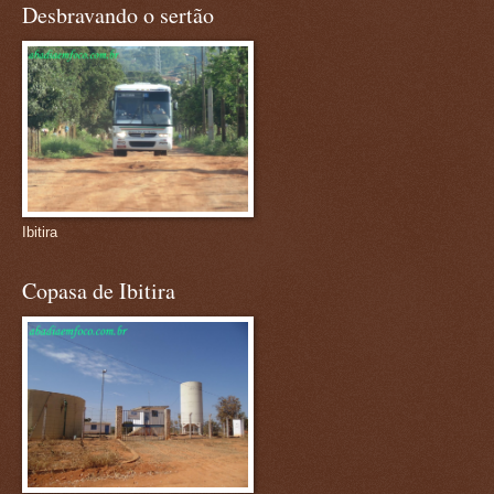
Desbravando o sertão
Ibitira
Copasa de Ibitira