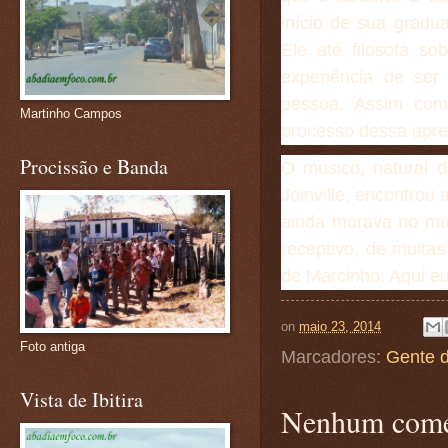
início de sua gradu
Ele até filosofa s
experiência de se
pessoa. Assim com
Martinho Campos
processo dessa apr
Procissão e Banda
O músico, natural
Joinville, encontrou 
ainda morava no mun
receptivo, de muita
de Marcinho. Aqui eu
on
maio 23, 2014
Foto antiga
Marcadores:
Gente 
Vista de Ibitira
Nenhum come