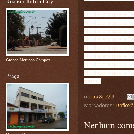
Rua em Ibitira City
No dia em que a Te
No dia em que a Te
No dia em que a Te
No dia em que a Te
No dia em que a Te
No dia em que a Te
Grande Martinho Campos
No dia em que a Te
No dia em que a Te
Praça
parou)
on
maio 23, 2014
Marcadores:
Reflex
Nenhum come