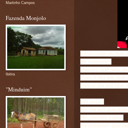
Martinho Campos
Fazenda Monjolo
Essa noite eu tive
de sonhador
Maluco que sou, e
Ibitira
Com o dia em que a
com o dia em que a
"Minduim"
Foi assim
No dia em que tod
Do planeta inteiro
Resolveram que nin