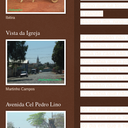
Como que se foss
o planeta
Ibitira
Naquele dia, ning
Vista da Igreja
O empregado não sa
Pois sabia que o p
Dona de casa não 
Pois sabia que o p
E o guarda não sai
Pois sabia que o l
e o ladrão não saiu
Martinho Campos
Pois sabia que não 
Avenida Cel Pedro Lino
No dia em que a Te
No dia em que a Te
No dia em que a Te