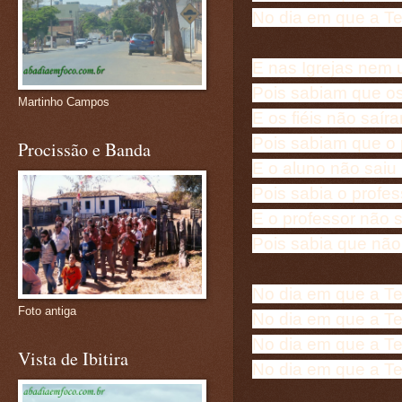
No dia em que a Te
E nas Igrejas nem 
Pois sabiam que os
Martinho Campos
E os fiéis não saír
Pois sabiam que o
Procissão e Banda
E o aluno não saiu
Pois sabia o profe
E o professor não s
Pois sabia que não
No dia em que a Te
Foto antiga
No dia em que a Te
No dia em que a Te
Vista de Ibitira
No dia em que a Te