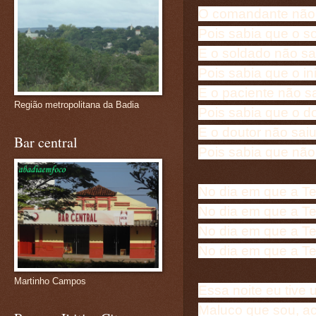
O comandante não s
Pois sabia que o s
E o soldado não sai
Pois sabia que o i
E o paciente não sa
Região metropolitana da Badia
Pois sabia que o d
E o doutor não sai
Bar central
Pois sabia que não
No dia em que a Te
No dia em que a Ter
No dia em que a Te
No dia em que a Te
Martinho Campos
Essa noite eu tive
Maluco que sou, ac