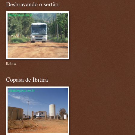
Desbravando o sertão
Ibitira
Copasa de Ibitira