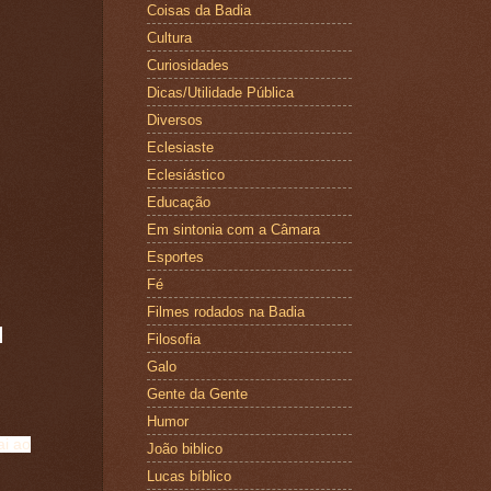
Coisas da Badia
Cultura
Curiosidades
Dicas/Utilidade Pública
Diversos
Eclesiaste
Eclesiástico
Educação
Em sintonia com a Câmara
Esportes
Fé
Filmes rodados na Badia
.
Filosofia
Galo
Gente da Gente
Humor
ai ao
João biblico
Lucas bíblico