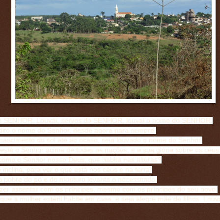
o SENHOR. Louvai, servos do SENHOR, louvai o nome do SENHOR.
dito o nome do Senhor, desde agora para sempre.
nascimento do sol até ao ocaso, seja louvado o nome do Senhor.
está o Senhor acima de todas as nações, e a sua glória sobre os céus
omo o Senhor nosso Deus, que habita nas alturas?
 inclina, para ver o que está nos céus e na terra!
o pobre do pó e do monturo levanta o necessitado,
azer assentar com os príncipes, mesmo com os príncipes do seu povo.
ue a mulher estéril habite em casa, e seja alegre mãe de filhos. Louv