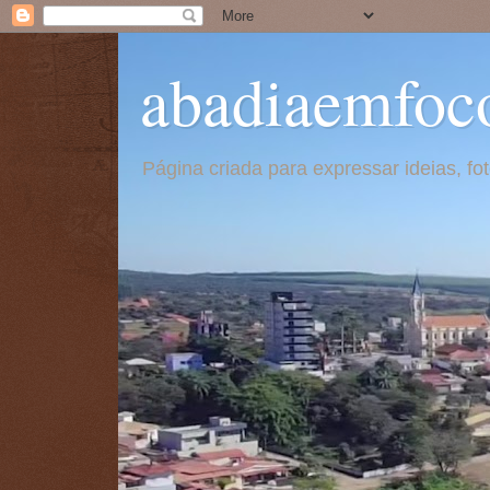
abadiaemfoc
Página criada para expressar ideias, f