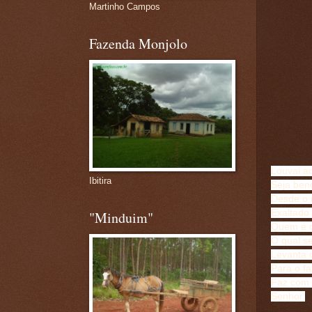
Martinho Campos
Fazenda Monjolo
Louvai a
Ibitira
Seja ben
Desde o 
Exaltado 
"Minduim"
Quem é c
O qual se
Levanta 
Para o f
Faz com q
Senhor.