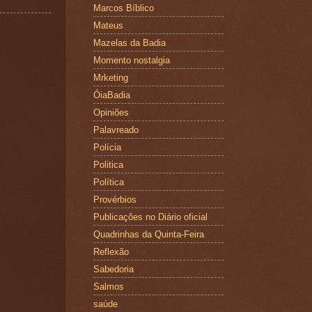
Marcos Bíblico
Mateus
Mazelas da Badia
Momento nostalgia
Mrketing
ÓiaBadia
Opiniões
Palavreado
Polícia
Politica
Política
Provérbios
Publicações no Diário oficial
Quadrinhas da Quinta-Feira
Reflexão
Sabedoria
Salmos
saúde