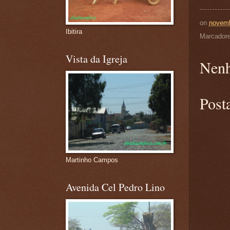
on
novemb
Ibitira
Marcador
Vista da Igreja
Nenh
Post
Martinho Campos
Avenida Cel Pedro Lino