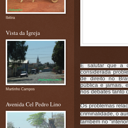
Ibitira
Vista da Igreja
É salutar que a 
considerada probl
de direito no Bra
pública e jamais, 
Martinho Campos
nos debates tanto 
Avenida Cel Pedro Lino
Os problemas rela
criminalidade, o a
também no "interio