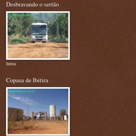
Desbravando o sertão
Ibitira
Copasa de Ibitira