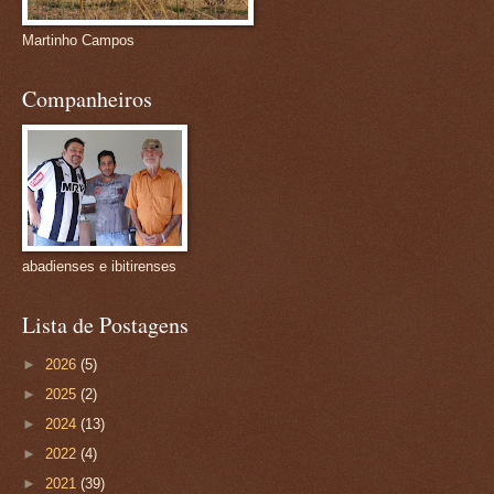
Martinho Campos
Companheiros
abadienses e ibitirenses
Lista de Postagens
►
2026
(5)
►
2025
(2)
►
2024
(13)
►
2022
(4)
►
2021
(39)