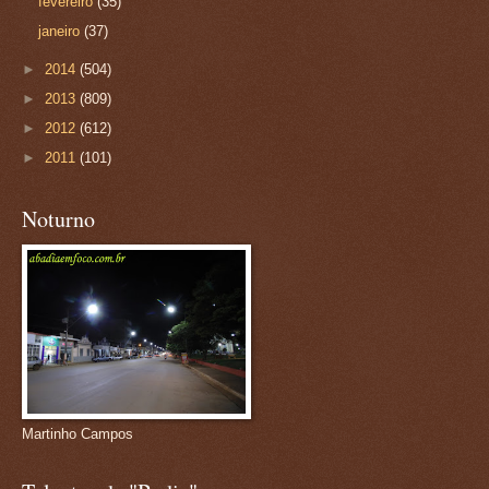
fevereiro
(35)
janeiro
(37)
►
2014
(504)
►
2013
(809)
►
2012
(612)
►
2011
(101)
Noturno
Martinho Campos