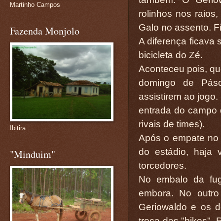
Martinho Campos
rolinhos nos raios
Galo no assento. F
Fazenda Monjolo
A diferença ficava
bicicleta do Zé.
Aconteceu pois, qu
domingo de Pás
assistirem ao jogo.
entrada do campo d
rivais de times).
Ibitira
Após o empate no 
do estádio, haja
"Minduim"
torcedores.
No embalo da fug
embora. No outro
Geriowaldo e os d
troca das "bikes".