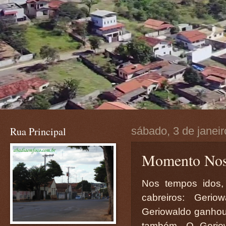
Rua Principal
sábado, 3 de janei
Momento Nost
Nos tempos idos,
cabreiros: Geri
Geriowaldo ganhou 
também. O Geriow