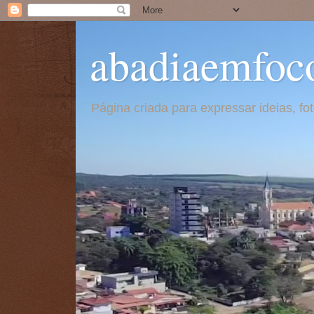
abadiaemfoc
Página criada para expressar ideias, f