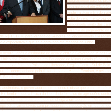
integralmente para os prof
rede estadual até 2017. O t
ainda instituiu o fim do sub
volta do vencimento básico
descongelamento das carre
garantia do pagamento do 
 de R$ 1.917,78 para jornada de 24 horas, foi encaminhado em regim
 e a expectativa é que seja aprovado até meados de junho.
o ocorreu após a assinatura de acordo entre o Governo de Minas Ge
o Único dos Trabalhadores em Educação de Minas Gerais (Sind-UTE
sta sexta-feira, no Palácio da Liberdade, Região Centro-Sul de Belo 
ura foi acompanhada pela titular da pasta, Macaé Evaristo, e pela pr
, Beatriz Cerqueira.
a assinatura, o governador se emocionou e disse que esta sexta é u
. Ele lembrou que a Praça da Liberdade foi palco de agressões contr
res há 36 anos e destacou que se chega a um acordo em Minas enq
episódios lamentáveis com profissionais da educação em outros loc