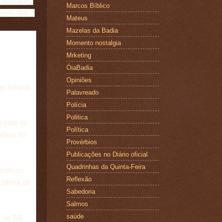
ofessores.
Marcos Bíblico
rmou que o
Mateus
Mazelas da Badia
Momento nostalgia
Mrketing
ÓiaBadia
Opiniões
a horária
Palavreado
Polícia
Politica
mento no
Política
abela de
Provérbios
Publicações no Diário oficial
Quadrinhas da Quinta-Feira
ento no
Reflexão
 tabela de
Sabedoria
Salmos
saúde
r de R$