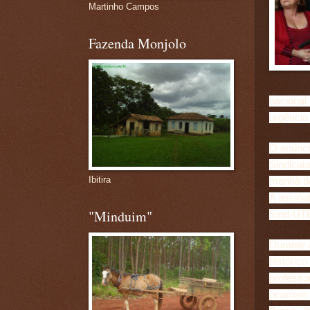
Martinho Campos
Fazenda Monjolo
nacional
urgência
O anúnci
Sindicat
Ibitira
manhã de
A assinat
"Minduim"
Sind-UTE
Durante 
histórico
professo
ocorrem 