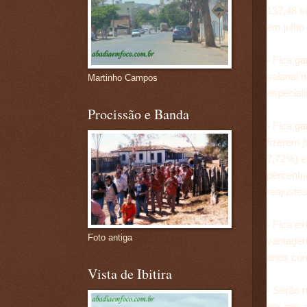
137,48 s
em julho
- Fica ga
salarial 
Martinho Campos
especiali
Procissão e Banda
- Fica g
fizerem 
7,72%) e
percentu
reajustes
- Fica ex
Foto antiga
vantagen
anos comp
Vista de Ibitira
- Serão 
por ano 