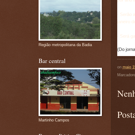
- Serão 
janeiro 
- Será g
Região metropolitana da Badia
(Do jorn
Bar central
on
maio 1
Marcador
Nenh
Post
Martinho Campos