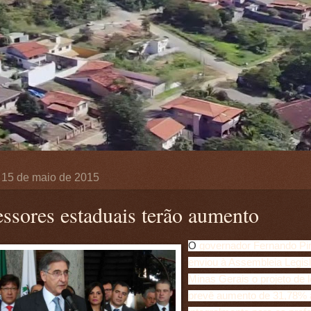
, 15 de maio de 2015
essores estaduais terão aumento
O
governador Fernando Pi
enviou à Assembleia Legisl
Minas Gerais o projeto de 
prevê aumento de 31,78% 