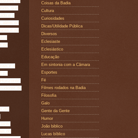
essores da
Coisas da Badia
exto, que
Cultura
sído e a
Curiosidades
, além do
Dicas/Utilidade Pública
iras e da
Diversos
piso
Eclesiaste
e de
Eclesiástico
Educação
Em sintonia com a Câmara
rais e o
Esportes
) na
Fé
Horizonte.
Filmes rodados na Badia
esidente do
Filosofia
Galo
m dia
Gente da Gente
a
Humor
uanto
João biblico
ais do
Lucas bíblico