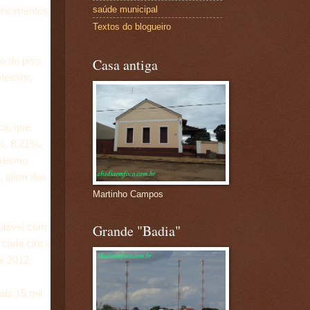
saúde municipal
vencimentos
Textos do blogueiro
o do piso
Casa antiga
fessor,
ca, que
%, 8,21%,
 mesmo
, além dos
Martinho Campos
mulável com
Grande "Badia"
 cada cinco
de 2012.
is 15 mil