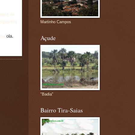
artir de
equentes.
Martinho Campos
 esc
ola.
Açude
"Badia"
Bairro Tira-Saias