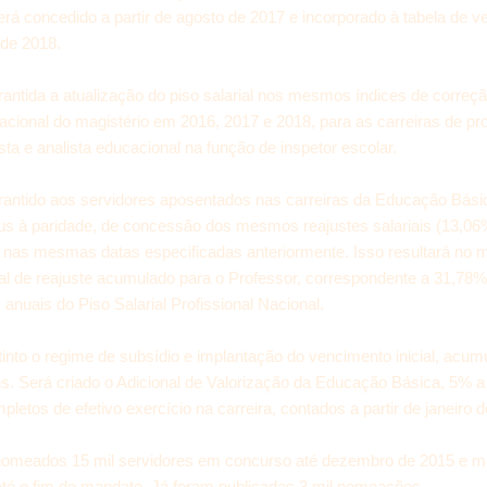
erá concedido a partir de agosto de 2017 e incorporado à tabela de 
 de 2018.
rantida a atualização do piso salarial nos mesmos índices de correçã
nacional do magistério em 2016, 2017 e 2018, para as carreiras de pro
sta e analista educacional na função de inspetor escolar.
arantido aos servidores aposentados nas carreiras da Educação Bási
jus à paridade, de concessão dos mesmos reajustes salariais (13,06
 nas mesmas datas especificadas anteriormente. Isso resultará no
al de reajuste acumulado para o Professor, correspondente a 31,78%
 anuais do Piso Salarial Profissional Nacional.
tinto o regime de subsídio e implantação do vencimento inicial, acu
s. Será criado o Adicional de Valorização da Educação Básica, 5% a
letos de efetivo exercício na carreira, contados a partir de janeiro 
nomeados 15 mil servidores em concurso até dezembro de 2015 e ma
até o fim do mandato. Já foram publicadas 3 mil nomeações.