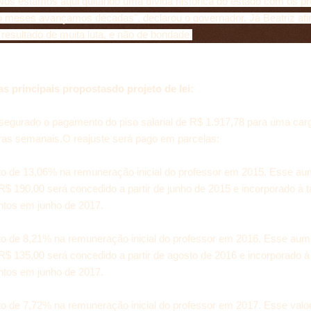
"Nós estamos aqui quitando uma dívida histórica do estado com os pr
 meses avançamos décadas", declarou o governador. Já Beatriz afi
resultado de muita luta, e não de bondade.
as principais propostasdo projeto de lei:
ssegurado o pagamento do piso salarial de R$ 1.917,78 para uma carg
ras semanais.O reajuste será pago em parcelas:
o de 13,06% na remuneração inicial do professor em 2015. Esse au
R$ 190,00 será concedido a partir de junho de 2015 e incorporado à t
tos em junho de 2017.
o de 8,21% na remuneração inicial do professor em 2016. Esse aum
R$ 135,00 será concedido a partir de agosto de 2016 e incorporado à
tos em junho de 2017.
o de 7,72% na remuneração inicial do professor em 2017. Esse valo