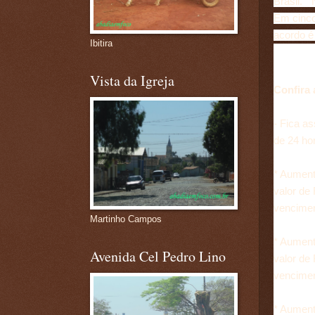
Brasil. 
Em cinco
acordo é 
Ibitira
Vista da Igreja
Confira 
- Fica a
de 24 ho
* Aument
valor de 
vencimen
Martinho Campos
* Aument
Avenida Cel Pedro Lino
valor de 
vencimen
* Aument