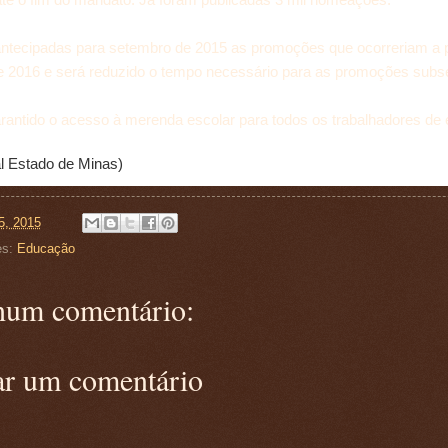
antecipadas para setembro de 2015 as promoções que ocorreriam a p
de 2016 e será reduzido o tempo necessário para as promoções subs
arantido o acesso à merenda escolar para todos os trabalhadores de
al Estado de Minas)
5, 2015
es:
Educação
um comentário:
ar um comentário