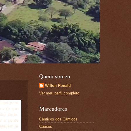
Quem sou eu
Wilton Ronald
Ver meu perfil completo
ejei para
Marcadores
eu vejo que
ho certo,
Cânticos dos Cânticos
s a gente
alguém ia
Causos