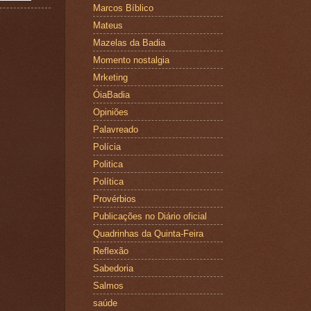
Marcos Bíblico
Mateus
Mazelas da Badia
Momento nostalgia
Mrketing
ÓiaBadia
Opiniões
Palavreado
Polícia
Politica
Política
Provérbios
Publicações no Diário oficial
Quadrinhas da Quinta-Feira
Reflexão
Sabedoria
Salmos
saúde