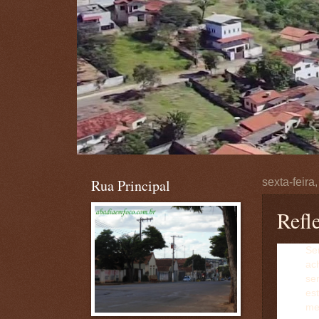
Rua Principal
sexta-feira
Refle
Se
ach
se
es
me