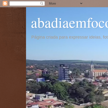
abadiaemfoc
Página criada para expressar ideias, f