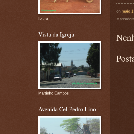
on
maio 1
Ibitira
Marcador
Vista da Igreja
Nenh
Post
Martinho Campos
Avenida Cel Pedro Lino