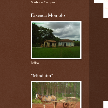
po
Martinho Campos
Gu
Fazenda Monjolo
Ibitira
"Minduim"