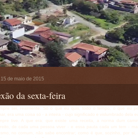
, 15 de maio de 2015
xão da sexta-feira
mpre sei, realmente. Só o que eu quis, todo o tempo, o que eu pel
ar, era uma coisa só - a inteira - cujo significado e vislumbrado dela 
mpre tive. A que era: que existe uma receita, a norma dum camin
treito, de cada uma pessoa viver - e essa pauta cada um tem - ma
smo, no comum, não sabe encontrar; como é que, sozinho, por si, 