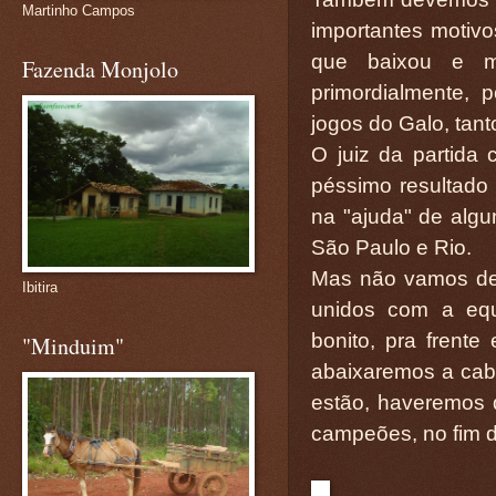
Martinho Campos
importantes motivo
que baixou e mu
Fazenda Monjolo
primordialmente,
jogos do Galo, tan
O juiz da partida
péssimo resultado
na "ajuda" de algun
São Paulo e Rio.
Mas não vamos desi
Ibitira
unidos com a equ
bonito, pra frent
"Minduim"
abaixaremos a cab
estão, haveremos d
campeões, no fim d