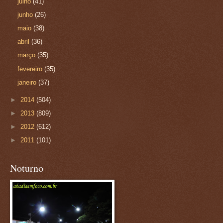
julho
(41)
junho
(26)
maio
(38)
abril
(36)
março
(35)
fevereiro
(35)
janeiro
(37)
►
2014
(504)
►
2013
(809)
►
2012
(612)
►
2011
(101)
Noturno