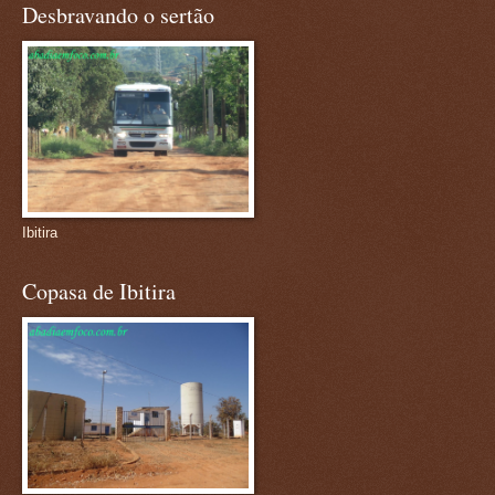
Desbravando o sertão
Ibitira
Copasa de Ibitira