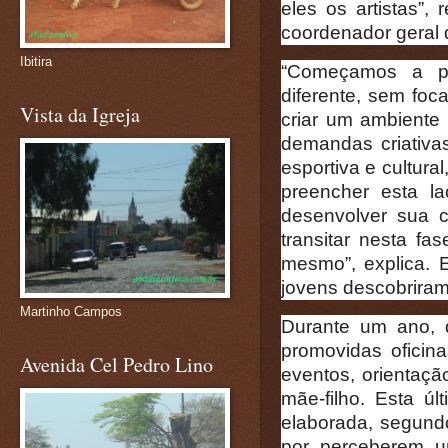
eles os artistas”,
coordenador geral d
Ibitira
“Começamos a p
diferente, sem foc
Vista da Igreja
criar um ambiente
demandas criativa
esportiva e cultur
preencher esta l
desenvolver sua cr
transitar nesta fa
mesmo”, explica. E
jovens descobriram 
Martinho Campos
Durante um ano, 
promovidas oficinas
Avenida Cel Pedro Lino
eventos, orientação
mãe-filho. Esta úl
elaborada, segund
por perceberem u