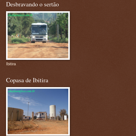
Desbravando o sertão
Ibitira
Copasa de Ibitira