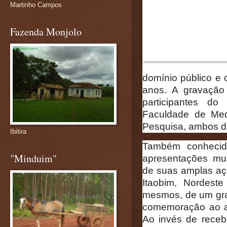
Martinho Campos
Fazenda Monjolo
domínio público e 
anos. A gravação
participantes do
Faculdade de Med
Pesquisa, ambos 
Ibitira
Também conhecid
"Minduim"
apresentações mu
de suas amplas aç
Itaobim, Nordest
mesmos, de um gra
comemoração ao an
Ao invés de recebe