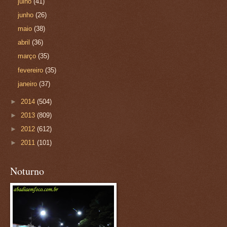
julho
(41)
junho
(26)
maio
(38)
abril
(36)
março
(35)
fevereiro
(35)
janeiro
(37)
►
2014
(504)
►
2013
(809)
►
2012
(612)
►
2011
(101)
Noturno