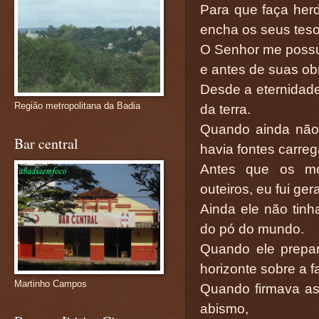
Para que faça he
encha os seus teso
O Senhor me possui
e antes de suas ob
Desde a eternidade
Região metropolitana da Badia
da terra.
Quando ainda não 
Bar central
havia fontes carre
Antes que os mo
outeiros, eu fui ger
Ainda ele não tinh
do pó do mundo.
Quando ele prepar
horizonte sobre a 
Martinho Campos
Quando firmava as 
abismo,