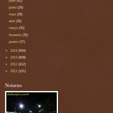
julho
(41)
junho
(26)
maio
(38)
abril
(36)
março
(35)
fevereiro
(35)
janeiro
(37)
►
2014
(504)
►
2013
(809)
►
2012
(612)
►
2011
(101)
Noturno