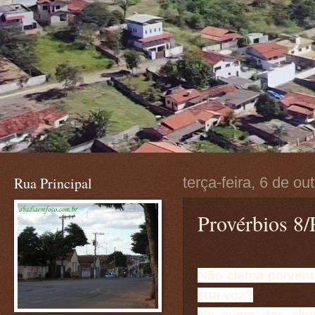
Rua Principal
terça-feira, 6 de o
Provérbios 8/
Não clama porventur
sua voz?
No cume das altur