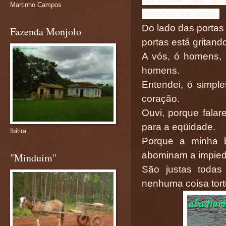
Martinho Campos
veredas se posta.
Do lado das portas 
Fazenda Monjolo
portas está gritand
A vós, ó homens, 
homens.
Entendei, ó simple
coração.
Ouvi, porque falar
para a eqüidade.
Ibitira
Porque a minha b
abominam a impie
"Minduim"
São justas todas
nenhuma coisa tort