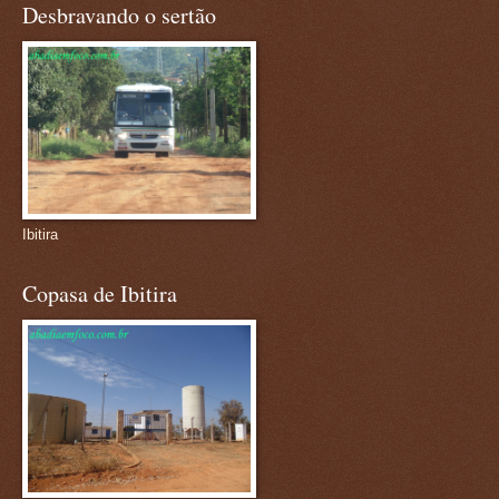
Desbravando o sertão
Ibitira
Copasa de Ibitira