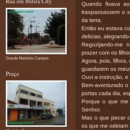
Rua em Ibitira City
Quando fixava a
traspassassem o 
da terra.
Então eu estava com
delícias, alegrand
Regozijando-me 
prazer com os filh
Grande Martinho Campos
Agora, pois, filho
guardarem os meu
Praça
Ouvi a instrução, e 
Bem-aventurado o
portas cada dia, e
Porque o que me a
Senhor.
Mas o que pecar co
os que me odeiam 