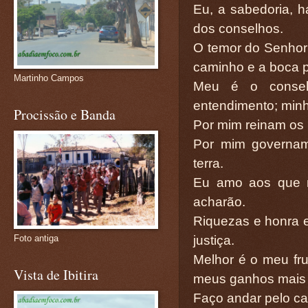
Eu, a sabedoria, 
dos conselhos.
O temor do Senhor 
caminho e a boca p
Martinho Campos
Meu é o consel
entendimento; minha
Procissão e Banda
Por mim reinam os r
Por mim governam 
terra.
Eu amo aos que 
acharão.
Riquezas e honra 
justiça.
Foto antiga
Melhor é o meu fru
Vista de Ibitira
meus ganhos mais d
Faço andar pelo ca