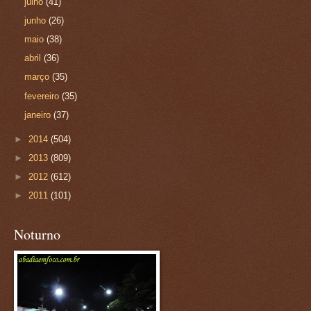
julho
(41)
junho
(26)
maio
(38)
abril
(36)
março
(35)
fevereiro
(35)
janeiro
(37)
►
2014
(504)
►
2013
(809)
►
2012
(612)
►
2011
(101)
Noturno