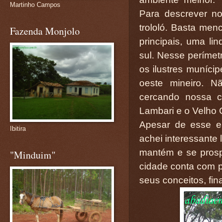
Martinho Campos
Para descrever no
trololó. Basta men
Fazenda Monjolo
principais, uma li
sul. Nesse perímet
os ilustres munícip
oeste mineiro. N
cercando nossa ca
Lambari e o Velho 
Apesar de esse e
Ibitira
achei interessante
mantém e se prosp
"Minduim"
cidade conta com p
seus conceitos, fi