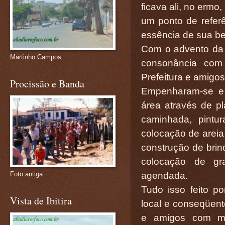
ficava ali, no erm
um ponto de referê
essência de sua be
Com o advento da
Martinho Campos
consonância com 
Prefeitura e amigo
Procissão e Banda
Empenharam-se e 
área através de p
caminhada, pintur
colocação de areia
construção de brin
colocação de gr
agendada.
Foto antiga
Tudo isso feito p
Vista de Ibitira
local e conseqüent
e amigos com mo