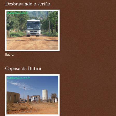
Desbravando o sertão
Ibitira
Copasa de Ibitira