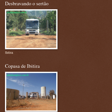
Desbravando o sertão
Ibitira
Copasa de Ibitira