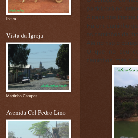
participará no íntim
A casa dos ímpios s
Ibitira
Há um caminho que
os caminhos da mo
Vista da Igreja
Até no riso o coraçã
O que no seu co
caminhos, mas o ho
Martinho Campos
Avenida Cel Pedro Lino