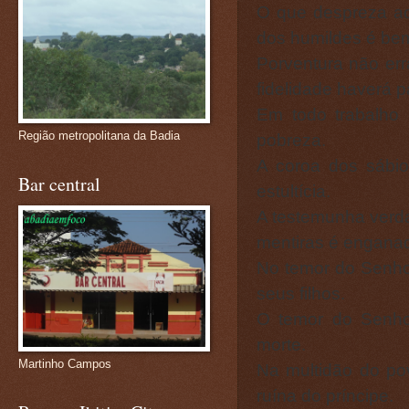
O que despreza a
dos humildes é be
Porventura não er
fidelidade haverá 
Em todo trabalho 
Região metropolitana da Badia
pobreza.
A coroa dos sábios
Bar central
estultícia.
A testemunha verda
mentiras é enganad
No temor do Senhor
seus filhos.
O temor do Senhor
morte.
Martinho Campos
Na multidão do pov
ruína do príncipe.