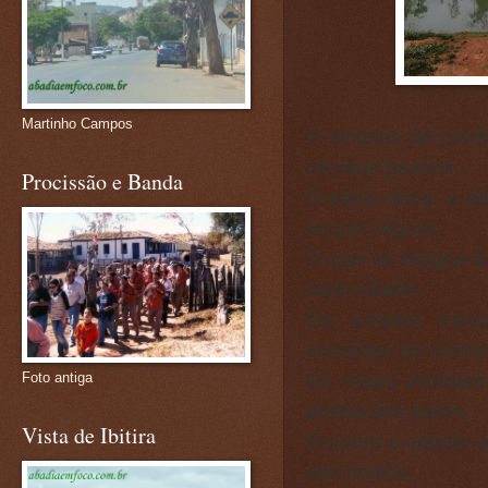
Martinho Campos
O simples dá crédi
os seus passos.
Procissão e Banda
O sábio teme, e de
se por seguro.
O que se indigna à
será odiado.
Os simples herda
coroados de conhe
Os maus inclinam
Foto antiga
portas dos justos.
Vista de Ibitira
O pobre é odiado a
são muitos.