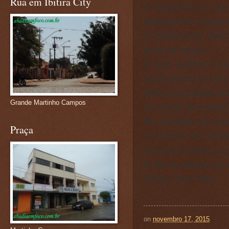
Rua em Ibitira City
O longânimo é gra
impaciente mostra 
O sentimento sadio
para os ossos.
O que oprime o po
compadece do nece
Pela sua própria ma
Grande Martinho Campos
na morte se mantém
No coração do pru
Praça
no interior dos tolo
A justiça exalta o
O rei se alegra no
cairá o seu furor.
on
novembro 17, 2015