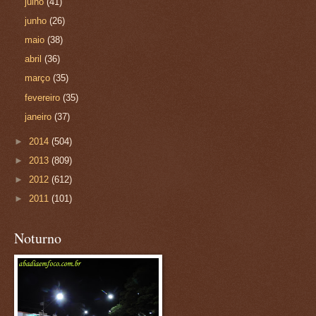
julho
(41)
junho
(26)
maio
(38)
abril
(36)
março
(35)
fevereiro
(35)
janeiro
(37)
►
2014
(504)
►
2013
(809)
►
2012
(612)
►
2011
(101)
Noturno