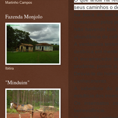
Martinho Campos
seus caminhos o d
Na boca do tolo 
Fazenda Monjolo
conservam pelos pr
Não havendo bois o
abundância de colh
A verdadeira test
desboca em mentir
O escarnecedor b
prudente, porém, o 
Ibitira
Desvia-te do homem
conhecimento.
"Minduim"
A sabedoria do 
estultícia dos inse
Os insensatos z
benevolência.
O coração conhec