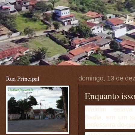
Rua Principal
domingo, 13 de de
Enquanto isso
Waldim estava 
Badia, em um sá
professora do gar