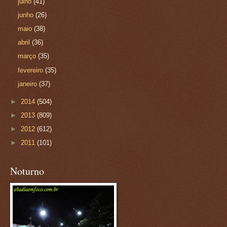
julho
(41)
junho
(26)
maio
(38)
abril
(36)
março
(35)
fevereiro
(35)
janeiro
(37)
►
2014
(504)
►
2013
(809)
►
2012
(612)
►
2011
(101)
Noturno