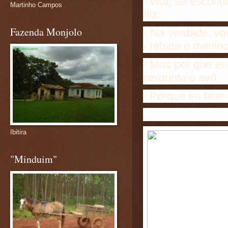
- Wal, se esconde
Martinho Campos
diz.
Fazenda Monjolo
- Na verdade, vo
- rebate o menino
- Mas por que eu
pergunta o avô.
- Porque eu falei
Ibitira
"Minduim"