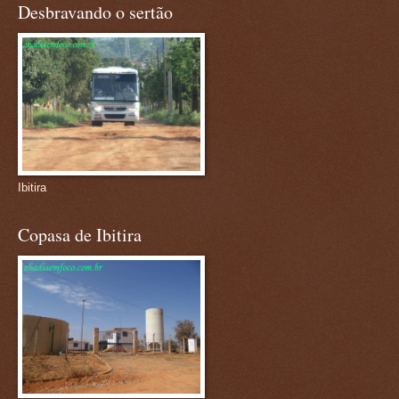
Desbravando o sertão
Ibitira
Copasa de Ibitira