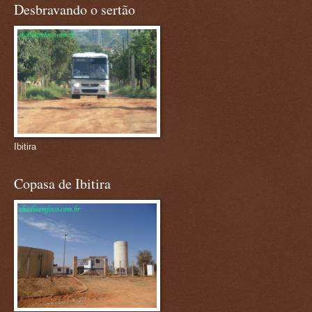
Desbravando o sertão
Ibitira
Copasa de Ibitira