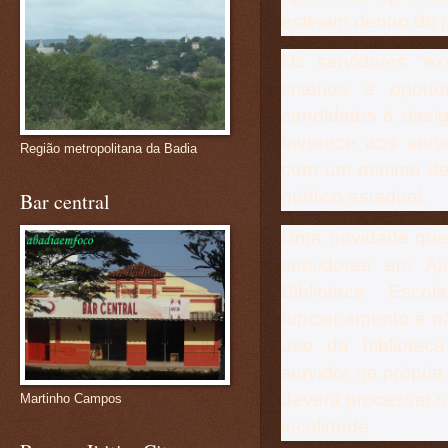
estejam dentro do 
Os servidores “e
critérios e opor
candidatos à desig
favorece aos servi
Região metropolitana da Badia
com um mínimo de 
público estadual.
Bar central
Uma novidade que 
servidores em Aj
Biblioteca Esc
funcionamento e nã
uso da bibliotec
servidor na própri
deverá processar 
Martinho Campos
localidade.