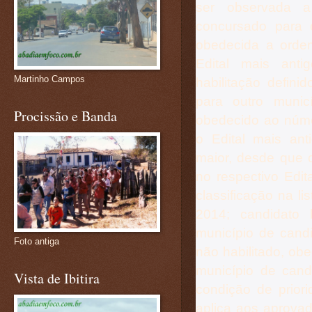
ser observada a
concursado para
obedecida a ordem
Edital mais ant
Martinho Campos
habilitação defini
para outro muni
Procissão e Banda
obedecido ao núme
o Edital mais an
maior, desde que c
no respectivo Edit
classificação na l
2014; candidato 
município de candi
Foto antiga
não habilitado, ob
município de cand
Vista de Ibitira
condição de prio
aplica aos aprova