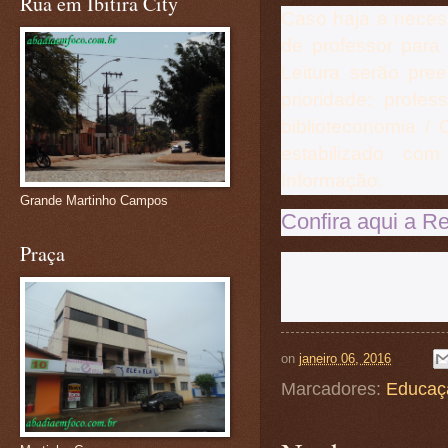
Rua em Ibitira City
Caso haja a neces
de professor para
Leitura serão pre
prioridade: profe
biblioteconomia / 
estabilizado co
Informação.
Grande Martinho Campos
Confira aqui a R
Praça
on
janeiro 06, 2016
Marcadores:
Educaç