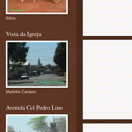
educação básica. 
rede pública estad
Ibitira
SEE nº 2.836, de 
Oficial de Minas G
Vista da Igreja
De acordo com o d
mesmo mês, as esc
necessários para o
de janeiro, as es
Regional de Ens
servidores que 
funcionamento da e
Martinho Campos
janeiro, o saldo d
Avenida Cel Pedro Lino
e as escolas deve
letivo na rede estad
Nas escolas em qu