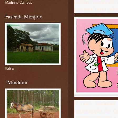
escolas estaduais
Martinho Campos
assunto (texto ext
Fazenda Monjolo
Ibitira
"Minduim"
A rede estadual
organização do Q
designação para o 