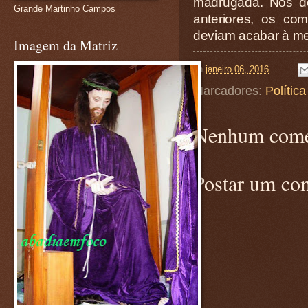
madrugada. Nos de
Grande Martinho Campos
anteriores, os c
deviam acabar à mei
Imagem da Matriz
on
janeiro 06, 2016
Marcadores:
Política
Nenhum come
Postar um co