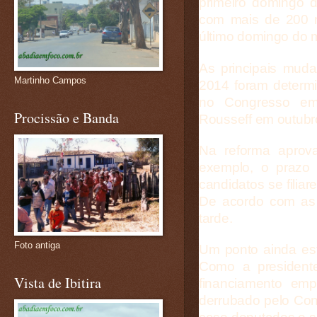
primeiro domingo 
com mais de 200 mi
último domingo do 
As principais mud
Martinho Campos
2014 foram determi
no Congresso em
Procissão e Banda
Rousseff em outubr
Na reforma aprova
exemplo, o prazo 
candidatos se filia
De acordo com as 
tarde.
Foto antiga
Um ponto ainda est
Como a presidente
Vista de Ibitira
financiamento em
derrubado pelo Con