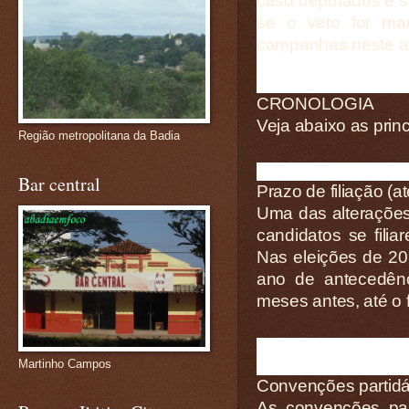
caso deputados e se
se o veto for ma
campanhas neste a
CRONOLOGIA
Veja abaixo as prin
Região metropolitana da Badia
Bar central
Prazo de filiação (a
Uma das alterações 
candidatos se filia
Nas eleições de 20
ano de antecedênc
meses antes, até o 
Martinho Campos
Convenções partidár
As convenções par