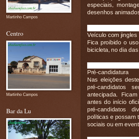
especiais, montag
desenhos animados
Martinho Campos
Centro
Veículo com jingles
Fica proibido o uso
bicicleta, no dia das
Pré-candidatura
Nas eleições deste
pré-candidatos s
antecipada. Ficam
Martinho Campos
antes do início of
pré-candidatos d
Bar da Lu
políticas e possam 
sociais ou em even