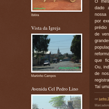
O mes
dado 
nossa
Ibitira
por ex
Vista da Igreja
prédio
de ven
grande
popul
reform
que fi
Ou, ind
de nos
Martinho Campos
registra
Taí uma
Avenida Cel Pedro Lino
on
junho 
Marcador