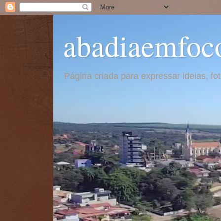
abadiaemfoc
Página criada para expressar ideias, f