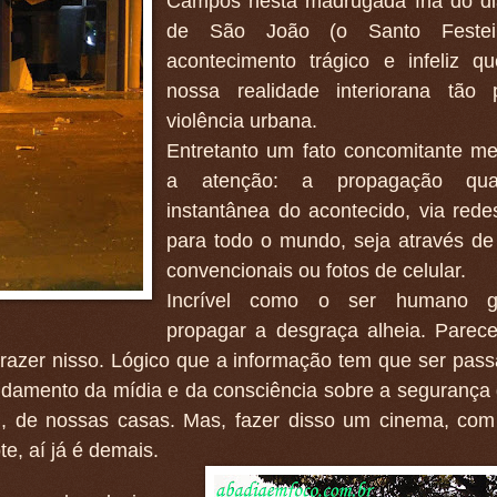
Campos nesta madrugada fria do di
de São João (o Santo Festei
acontecimento trágico e infeliz q
nossa realidade interiorana tão 
violência urbana.
Entretanto um fato concomitante 
a atenção: a propagação qu
instantânea do acontecido, via redes
para todo o mundo, seja através d
convencionais ou fotos de celular.
Incrível como o ser humano g
propagar a desgraça alheia. Parec
razer nisso. Lógico que a informação tem que ser pass
damento da mídia e da consciência sobre a segurança
 , de nossas casas. Mas, fazer disso um cinema, com 
e, aí já é demais.