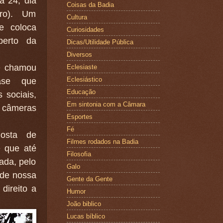
a 24, dia
Coisas da Badia
ro). Um
Cultura
ue coloca
Curiosidades
perto da
Dicas/Utilidade Pública
Diversos
me chamou
Eclesiaste
Eclesiástico
ase que
Educação
 sociais,
Em sintonia com a Câmara
e câmeras
Esportes
Fé
osta de
Filmes rodados na Badia
e que até
Filosofia
ada, pelo
Galo
 de nossa
Gente da Gente
direito a
Humor
João biblico
Lucas bíblico