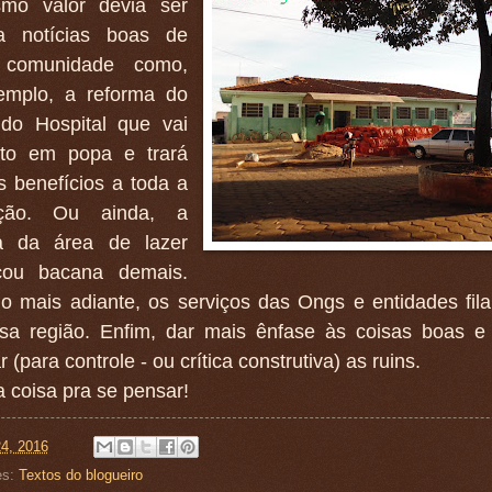
mo valor devia ser
a notícias boas de
 comunidade como,
emplo, a reforma do
 do Hospital que vai
to em popa e trará
s benefícios a toda a
ação. Ou ainda, a
a da área de lazer
cou bacana demais.
o mais adiante, os serviços das Ongs e entidades fila
sa região. Enfim, dar mais ênfase às coisas boas e
r (para controle - ou crítica construtiva) as ruins.
 coisa pra se pensar!
24, 2016
es:
Textos do blogueiro