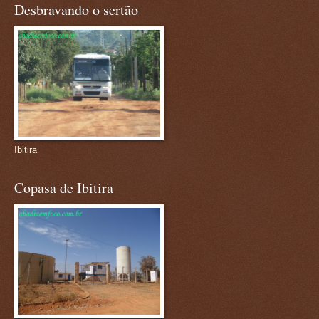
Desbravando o sertão
Ibitira
Copasa de Ibitira