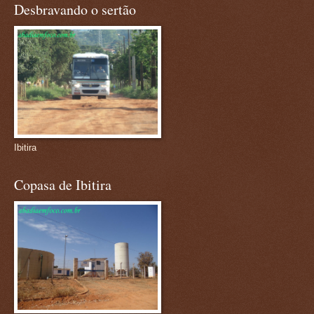
Desbravando o sertão
Ibitira
Copasa de Ibitira