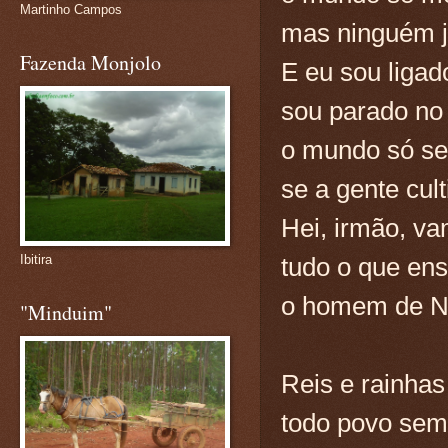
Martinho Campos
mas ninguém 
Fazenda Monjolo
E eu sou ligad
sou parado no 
o mundo só ser
se a gente cul
Hei, irmão, va
tudo o que en
Ibitira
o homem de N
"Minduim"
Reis e rainhas
todo povo semp