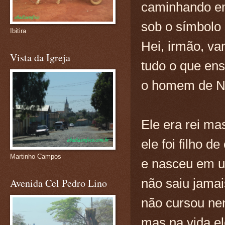
caminhando e
sob o símbolo 
Ibitira
Hei, irmão, va
Vista da Igreja
tudo o que en
o homem de N
Ele era rei ma
ele foi filho de
Martinho Campos
e nasceu em 
não saiu jamai
Avenida Cel Pedro Lino
não cursou ne
mas na vida el