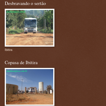
Desbravando o sertão
Ibitira
Copasa de Ibitira