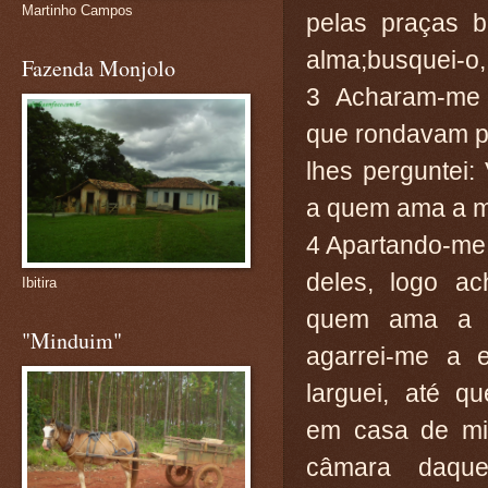
Martinho Campos
pelas praças 
alma;busquei-o,
Fazenda Monjolo
3 Acharam-me 
que rondavam p
lhes perguntei:
a quem ama a m
4 Apartando-me
deles, logo ac
Ibitira
quem ama a m
"Minduim"
agarrei-me a 
larguei, até qu
em casa de mi
câmara daqu