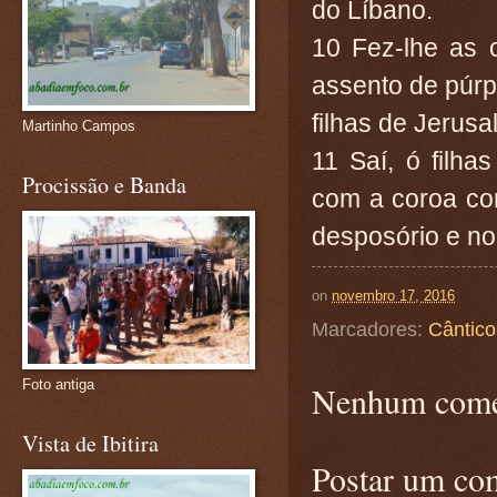
do Líbano.
10 Fez-lhe as 
assento de púrpu
filhas de Jerusa
Martinho Campos
11 Saí, ó filha
Procissão e Banda
com a coroa co
desposório e no 
on
novembro 17, 2016
Marcadores:
Cântico
Foto antiga
Nenhum come
Vista de Ibitira
Postar um co