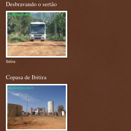
Desbravando o sertão
Ibitira
Copasa de Ibitira