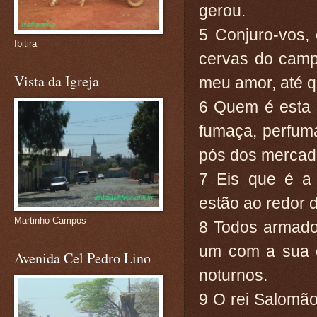
gerou.
5 Conjuro-vos, 
Ibitira
cervas do camp
Vista da Igreja
meu amor, até q
6 Quem é esta 
fumaça, perfuma
pós dos mercad
7 Eis que é a 
estão ao redor d
Martinho Campos
8 Todos armado
um com a sua e
Avenida Cel Pedro Lino
noturnos.
9 O rei Salomã