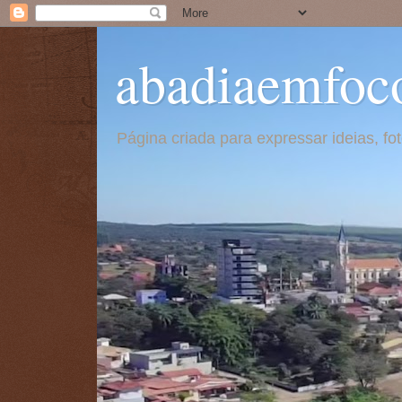
abadiaemfoc
Página criada para expressar ideias, f