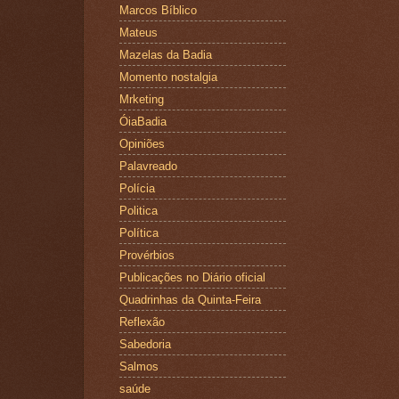
Marcos Bíblico
Mateus
Mazelas da Badia
Momento nostalgia
Mrketing
ÓiaBadia
Opiniões
Palavreado
Polícia
Politica
Política
Provérbios
Publicações no Diário oficial
Quadrinhas da Quinta-Feira
Reflexão
Sabedoria
Salmos
saúde