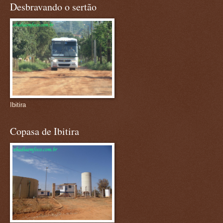
Desbravando o sertão
Ibitira
Copasa de Ibitira