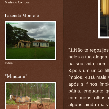
Martinho Campos
Fazenda Monjolo
"1.Não te regozije
neles a tua alegria
na sua vida, nem v
Ibitira
3.pois um único fi
"Minduim"
ímpios. 4.Há mais 
após si filhos ím
pátria, enquanto 
com meus olhos i
alguns ainda mais