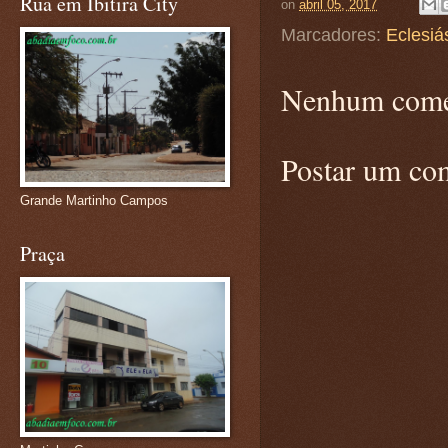
Rua em Ibitira City
on
abril 05, 2017
Marcadores:
Eclesiá
Nenhum come
Postar um co
Grande Martinho Campos
Praça