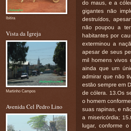
do maus, e a cóle
gigantes não imp
Ibitira
destruídos, apesa
não poupou a ter
Vista da Igreja
habitantes por cau
exterminou a naçã
apesar de seus pe
mil homens vivos 
ainda que um únic
admirar que não tiv
estão sempre em D
Martinho Campos
de cólera. 13.Os se
o homem conforme 
Avenida Cel Pedro Lino
suas rapinas, e nã
a misericórdia; 1
lugar, conforme 