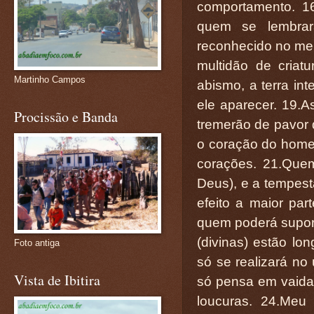
comportamento. 16
quem se lembra
reconhecido no mei
multidão de cria
Martinho Campos
abismo, a terra in
ele aparecer. 19.A
Procissão e Banda
tremerão de pavor 
o coração do home
corações. 21.Que
Deus), e a tempe
efeito a maior par
quem poderá suport
(divinas) estão l
Foto antiga
só se realizará n
Vista de Ibitira
só pensa em vaida
loucuras. 24.Meu 