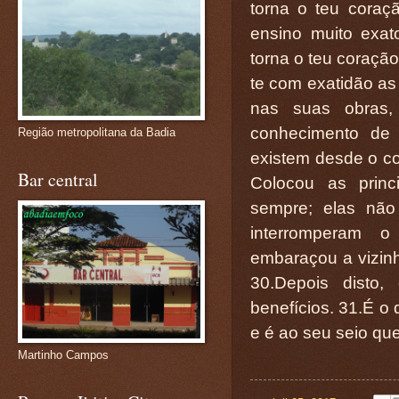
torna o teu coraç
ensino muito exato
torna o teu coração
te com exatidão as 
nas suas obras,
conhecimento de
Região metropolitana da Badia
existem desde o co
Bar central
Colocou as princ
sempre; elas não
interromperam 
embaraçou a vizinh
30.Depois disto
benefícios. 31.É o 
e é ao seu seio que
Martinho Campos