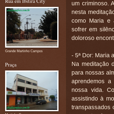
Rua em Ibitira City
um criminoso. 
nesta meditaçã
como Maria e 
sofrer em silê
doloroso encont
Grande Martinho Campos
- 5ª Dor: Maria
Na meditação d
Praça
para nossas alm
aprendemos a 
nossa vida. C
assistindo à m
transpassados 