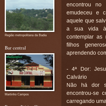
encontrou no 
emudeceu e c
aquele que sal
a sua vida à
Região metropolitana da Badia
contemplar as
filhos gener
Bar central
aprendendo com 
- 4ª Dor: Jes
Calvário
Não há dor s
encontrou-se c
Martinho Campos
carregando uma