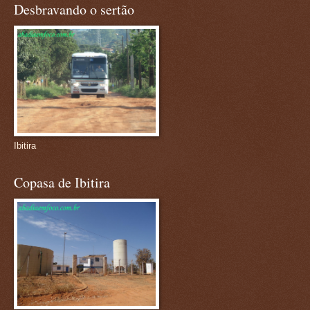
Desbravando o sertão
Ibitira
Copasa de Ibitira