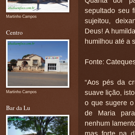
Quanta dor p
sepultado seu f
Martinho Campos
sujeitou, deix
Deus! A humild
Centro
humilhou até a 
Fonte: Cateques
“Aos pés da cr
suave lição, is
Martinho Campos
o que sugere o 
Bar da Lu
de Maria para
nenhum lamento
mas forte na d