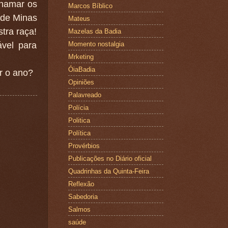
chamar os
Marcos Bíblico
 de Minas
Mateus
tra raça!
Mazelas da Badia
ável para
Momento nostalgia
Mrketing
ÓiaBadia
r o ano?
Opiniões
Palavreado
Polícia
Politica
Política
Provérbios
Publicações no Diário oficial
Quadrinhas da Quinta-Feira
Reflexão
Sabedoria
Salmos
saúde