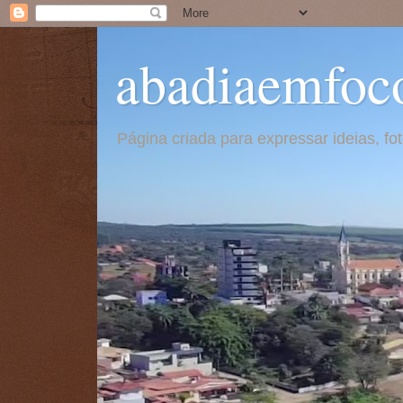
abadiaemfoc
Página criada para expressar ideias, f