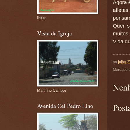
Agora 
atletas
pensam:
Ibitira
Quer s
Vista da Igreja
muitos a
Vida qu
on
julho 2
Marcador
Nenh
Martinho Campos
Post
Avenida Cel Pedro Lino