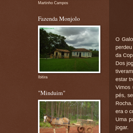
Martinho Campos
Fazenda Monjolo
O Galo
perdeu 
da Copa
Dos jog
tivera
Ibitira
estar t
Vimos 
"Minduim"
pés, s
Rocha..
era o c
Uma pa
jogar.