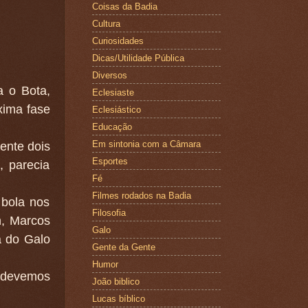
Coisas da Badia
Cultura
Curiosidades
Dicas/Utilidade Pública
Diversos
 o Bota,
Eclesiaste
xima fase
Eclesiástico
Educação
Em sintonia com a Câmara
ente dois
Esportes
, parecia
Fé
Filmes rodados na Badia
 bola nos
Filosofia
n, Marcos
Galo
a do Galo
Gente da Gente
Humor
 devemos
João biblico
Lucas bíblico