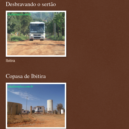
Desbravando o sertão
Ibitira
Copasa de Ibitira