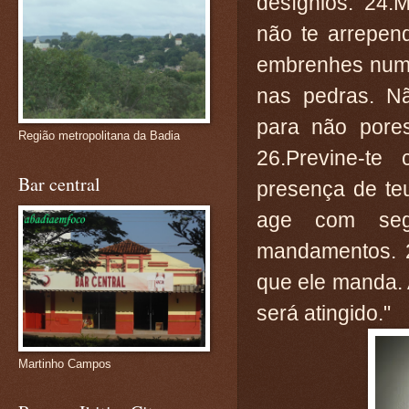
desígnios. 24.
não te arrepen
embrenhes num 
nas pedras. N
para não pores
Região metropolitana da Badia
26.Previne-te
Bar central
presença de teu
age com seg
mandamentos. 
que ele manda. 
será atingido."
Martinho Campos