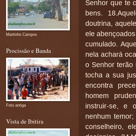
Senhor que te c
bens. 18.Aque
doutrina, aquel
ele abençoados.
Martinho Campos
cumulado. Aque
Procissão e Banda
nela achará oc
o Senhor terão 
tocha a sua ju
encontra prec
homem pruden
instruir-se, 
Foto antiga
nenhum temor;
Vista de Ibitira
conselheiro, e