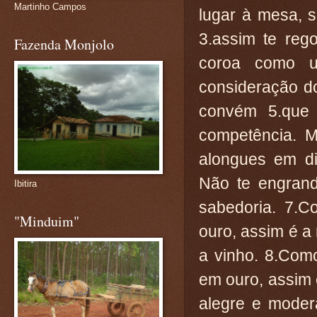
Martinho Campos
lugar à mesa, 
3.assim te reg
Fazenda Monjolo
coroa como u
consideração do
convém 5.que 
competência. M
alongues em d
Não te engrand
Ibitira
sabedoria. 7.
"Minduim"
ouro, assim é a
a vinho. 8.Com
em ouro, assim
alegre e moder