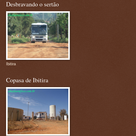
Desbravando o sertão
Ibitira
Copasa de Ibitira