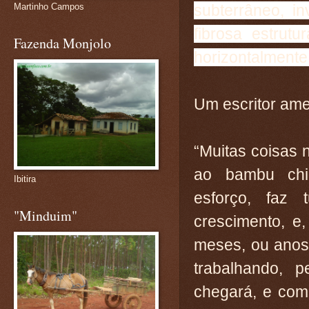
subterrâneo, i
Martinho Campos
fibrosa estrut
Fazenda Monjolo
horizontalmente 
Um escritor ame
“Muitas coisas n
ao bambu chin
Ibitira
esforço, faz
"Minduim"
crescimento, e
meses, ou anos.
trabalhando, p
chegará, e com