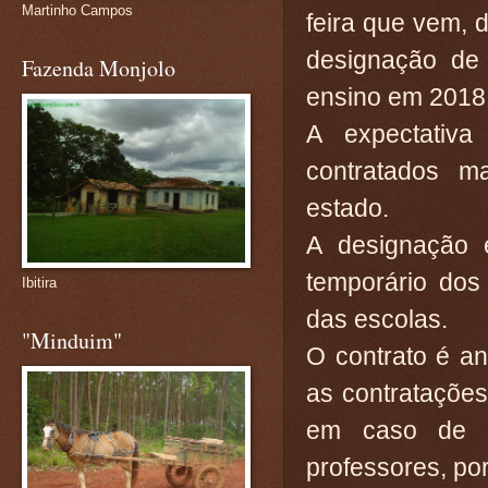
Martinho Campos
feira que vem, 
designação de 
Fazenda Monjolo
ensino em 2018
A expectativ
contratados m
estado.
A designação 
temporário dos
Ibitira
das escolas.
"Minduim"
O contrato é a
as contrataçõe
em caso de a
professores, po