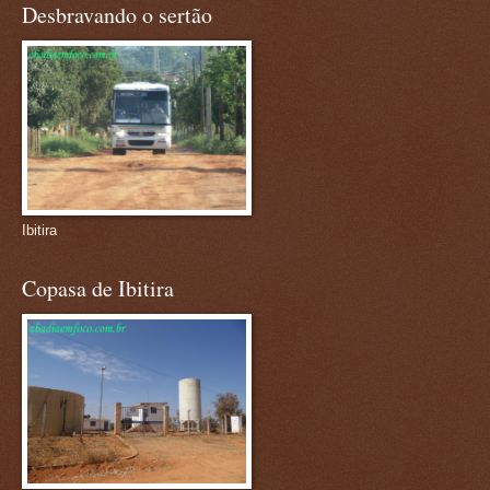
Desbravando o sertão
Ibitira
Copasa de Ibitira