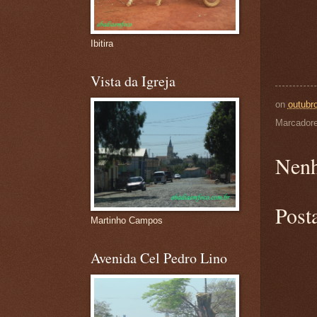
Ibitira
Vista da Igreja
on
outubr
Marcador
Nenh
Post
Martinho Campos
Avenida Cel Pedro Lino