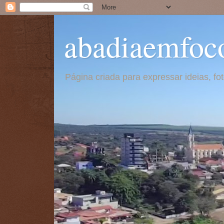
abadiaemfoc
Página criada para expressar ideias, f