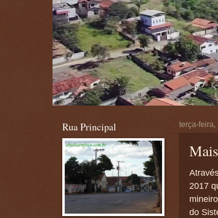
Rua Principal
terça-feira
Mais
Atrav
2017 qu
mineir
do Sis