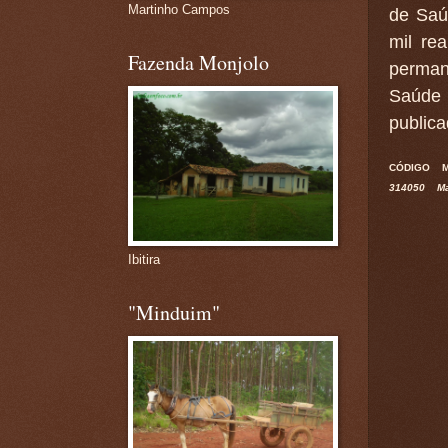
Martinho Campos
de Saú
mil re
Fazenda Monjolo
perman
Saúde 
publica
CÓDIGO 
31405
Ibitira
"Minduim"