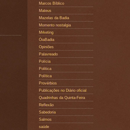
Marcos Bíblico
Mateus
Mazelas da Badia
Momento nostalgia
Mrketing
ÓiaBadia
Opiniões
Palavreado
Polícia
Politica
Política
Provérbios
Publicações no Diário oficial
Quadrinhas da Quinta-Feira
Reflexão
Sabedoria
Salmos
saúde