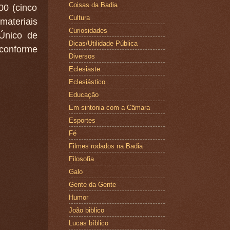
Coisas da Badia
00 (cinco
Cultura
materiais
Curiosidades
Único de
Dicas/Utilidade Pública
conforme
Diversos
Eclesiaste
Eclesiástico
Educação
Em sintonia com a Câmara
Esportes
Fé
Filmes rodados na Badia
Filosofia
Galo
Gente da Gente
Humor
João biblico
Lucas bíblico