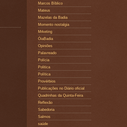
Marcos Bíblico
Mateus
Mazelas da Badia
Momento nostalgia
Mrketing
ÓiaBadia
Opiniões
Palavreado
Polícia
Politica
Política
Provérbios
Publicações no Diário oficial
Quadrinhas da Quinta-Feira
Reflexão
Sabedoria
Salmos
saúde