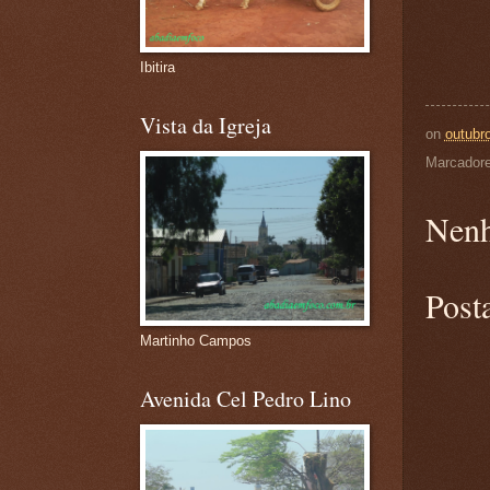
Ibitira
Vista da Igreja
on
outubr
Marcador
Nenh
Post
Martinho Campos
Avenida Cel Pedro Lino