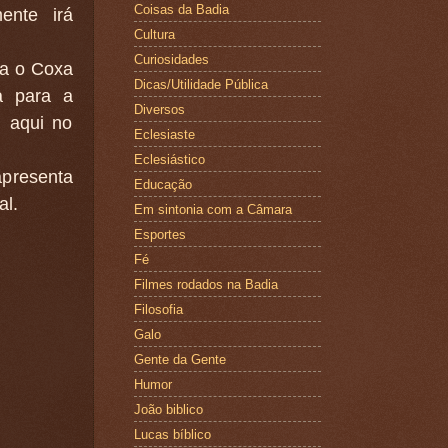
Coisas da Badia
nte irá
Cultura
Curiosidades
ra o Coxa
Dicas/Utilidade Pública
a para a
Diversos
, aqui no
Eclesiaste
Eclesiástico
apresenta
Educação
al.
Em sintonia com a Câmara
Esportes
Fé
Filmes rodados na Badia
Filosofia
Galo
Gente da Gente
Humor
João biblico
Lucas bíblico