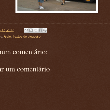
o 17, 2017
es:
Galo
,
Textos do blogueiro
um comentário:
ar um comentário