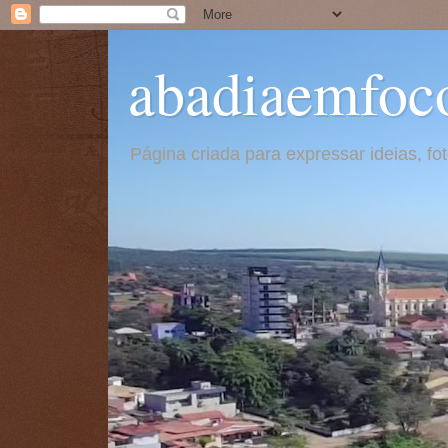
abadiaemfoc
Página criada para expressar ideias, f