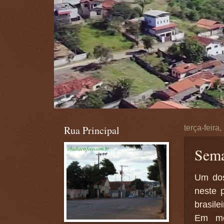
Rua Principal
terça-feira
Sema
Um dos
neste 
brasile
Em mom