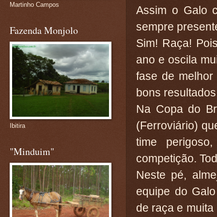
Martinho Campos
Assim o Galo 
sempre presente
Fazenda Monjolo
Sim! Raça! Poi
ano e oscila mu
fase de melhor
bons resultado
Na Copa do Br
(Ferroviário) qu
Ibitira
time perigoso
"Minduim"
competição. Tod
Neste pé, alme
equipe do Gal
de raça e muita