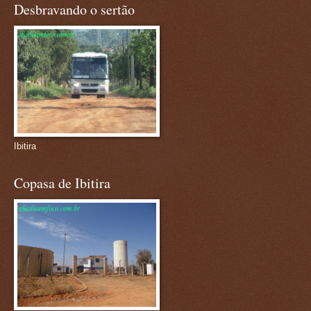
Desbravando o sertão
Ibitira
Copasa de Ibitira