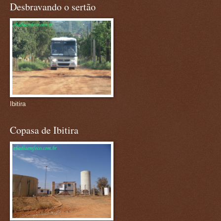
Desbravando o sertão
Ibitira
Copasa de Ibitira