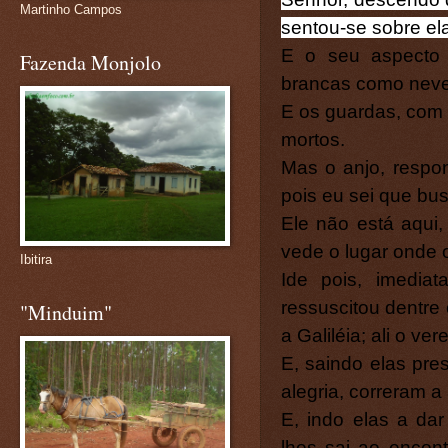
Martinho Campos
sentou-se sobre el
E o seu aspecto
Fazenda Monjolo
brancas como neve
E os guardas, com
mortos.
Mas o anjo, respo
pois eu sei que bus
Ele não está aqui,
vede o lugar onde o
Ibitira
Ide pois, imedia
ressuscitou dentre 
"Minduim"
a Galiléia; ali o ver
E, saindo elas pr
alegria, correram a
E, indo elas a da
lhes sai ao encon