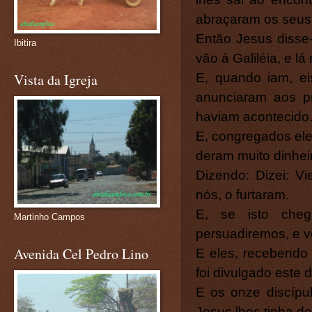
abraçaram os seus 
Então Jesus disse-
Ibitira
vão à Galiléia, e lá
E, quando iam, e
Vista da Igreja
anunciaram aos p
haviam acontecido
E, congregados ele
deram muito dinhei
Dizendo: Dizei: V
nós, o furtaram.
E, se isto cheg
Martinho Campos
persuadiremos, e 
Avenida Cel Pedro Lino
E eles, recebendo 
foi divulgado este d
E os onze discípul
Jesus lhes tinha d