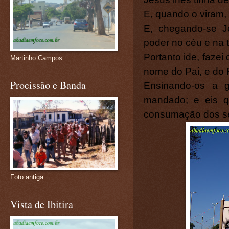
E, quando o viram,
E, chegando-se J
poder no céu e na t
Portanto ide, fazei
Martinho Campos
nome do Pai, e do F
Procissão e Banda
Ensinando-os a 
mandado; e eis q
consumação dos s
Foto antiga
Vista de Ibitira