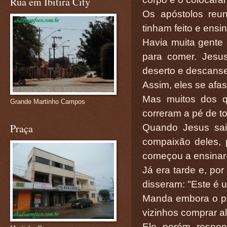
Rua em Ibitira City
Os apóstolos reu
tinham feito e ensi
Havia muita gente 
para comer. Jesu
deserto e descans
Assim, eles se afa
Mas muitos dos qu
Grande Martinho Campos
correram a pé de t
Praça
Quando Jesus sai
compaixão deles,
começou a ensinar-
Já era tarde e, por
disseram: "Este é u
Manda embora o p
vizinhos comprar a
Ele, porém, respo