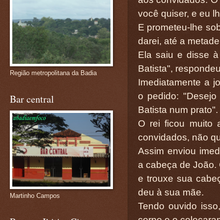
você quiser, e eu lh
E prometeu-lhe sob 
darei, até a metade
Ela saiu e disse 
Batista", respondeu
Região metropolitana da Badia
Imediatamente a j
o pedido: "Desej
Bar central
Batista num prato".
O rei ficou muito
convidados, não qu
Assim enviou imed
a cabeça de João. 
e trouxe sua cabeç
deu à sua mãe.
Martinho Campos
Tendo ouvido isso
corpo e o colocara