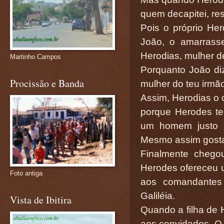
quem decapitei, res
Pois o próprio He
João, o amarrass
Herodias, mulher de
Martinho Campos
Porquanto João diz
Procissão e Banda
mulher do teu irmão
Assim, Herodias o o
porque Herodes te
um homem justo e
Mesmo assim gosta
Finalmente chego
Herodes ofereceu u
Foto antiga
aos comandantes 
Galiléia.
Vista de Ibitira
Quando a filha de 
aos convidados. O 