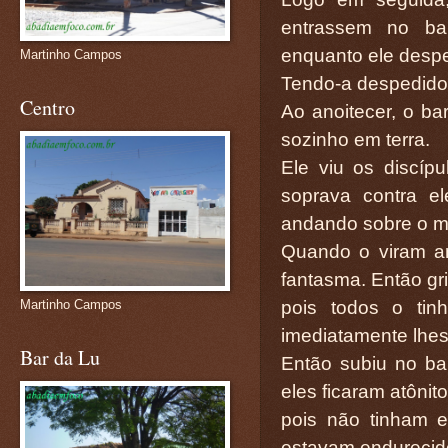
entrassem no ba
enquanto ele despe
Martinho Campos
Tendo-a despedido,
Centro
Ao anoitecer, o b
sozinho em terra.
Ele viu os discíp
soprava contra el
andando sobre o ma
Quando o viram a
fantasma. Então gr
pois todos o tin
Martinho Campos
imediatamente lhes
Bar da Lu
Então subiu no ba
eles ficaram atônito
pois não tinham 
estavam endurecid