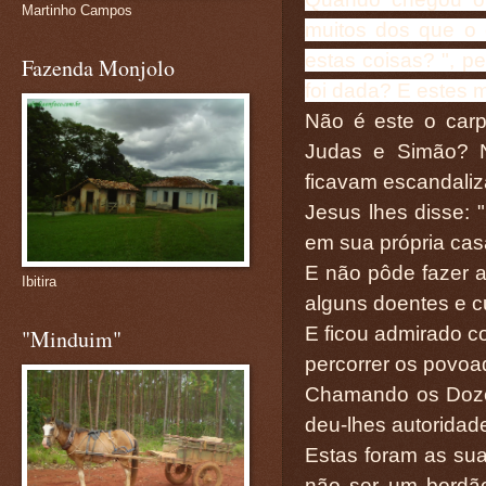
Martinho Campos
muitos dos que o
estas coisas? ", p
Fazenda Monjolo
foi dada? E estes m
Não é este o carpi
Judas e Simão? N
ficavam escandaliz
Jesus lhes disse: 
em sua própria cas
E não pôde fazer a
Ibitira
alguns doentes e cu
E ficou admirado c
"Minduim"
percorrer os povoa
Chamando os Doze 
deu-lhes autoridad
Estas foram as sua
não ser um bordã