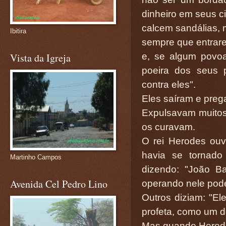
dinheiro em seus ci
calcem sandálias, 
Ibitira
sempre que entrare
e, se algum povo
Vista da Igreja
poeira dos seus 
contra eles".
Eles saíram e pre
Expulsavam muitos
os curavam.
O rei Herodes ouv
havia se tornad
Martinho Campos
dizendo: "João Ba
Avenida Cel Pedro Lino
operando nele pode
Outros diziam: "El
profeta, como um do
Mas quando Herode