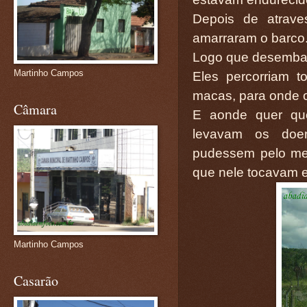
Depois de atrav
amarraram o barco
Logo que desembar
Martinho Campos
Eles percorriam 
macas, para onde o
Câmara
E aonde quer que
levavam os doen
pudessem pelo me
que nele tocavam 
Martinho Campos
Casarão