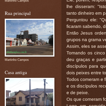
Martinho Campos
lhe disseram: "Is
Rua principal
tanto dinheiro em 
Perguntou ele: "
ficaram sabendo, d
Então Jesus orde
grupos na grama v
Assim, eles se ass
Tomando os cinco 
deu graças e part
Martinho Campos
discípulos para q
Casa antiga
dois peixes entre t
Todos comeram e fi
e os discípulos re
e de peixe.
Os que comeram fo
Logo em seguida,