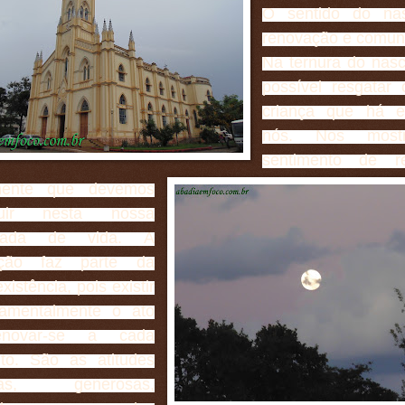
O sentido do nas
renovação e comun
Na ternura do nas
possível resgatar
criança que há 
nós. Nos mo
sentimento de r
nente que devemos
guir nesta nossa
hada de vida. A
ação faz parte da
xistência, pois existir
amentalmente o ato
novar-se a cada
o. São as atitudes
ivas, generosas,