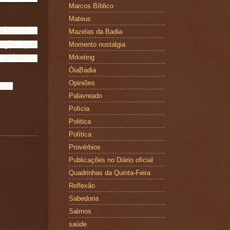
Marcos Bíblico
Mateus
raduzem a
Mazelas da Badia
rgia, que
Momento nostalgia
universo
Mrketing
ÓiaBadia
Opiniões
co.
Palavreado
Polícia
Politica
Política
Provérbios
Publicações no Diário oficial
Quadrinhas da Quinta-Feira
Reflexão
Sabedoria
Salmos
saúde