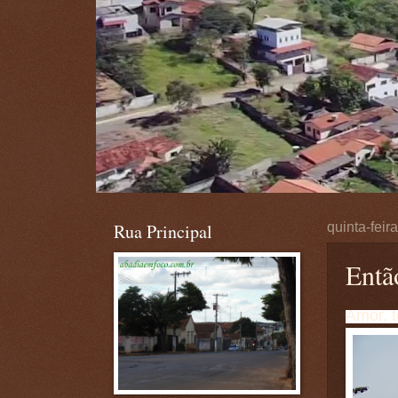
Rua Principal
quinta-fei
Entã
Amor, t