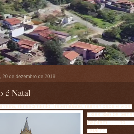
ra, 20 de dezembro de 2018
o é Natal
ernura, renascimento, fraternidade, humanidade e vida!
Estes são os tema
inspiram no p
natalino.