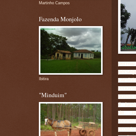
Martinho Campos
Fazenda Monjolo
perma
perse
Ibitira
camin
renov
"Minduim"
nossa e
é fund
de re
moment
proat