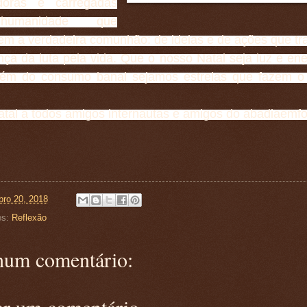
doras e carregadas
umanidade que
em a verdadeira comunhão: de ideias e de ações que t
ça da luta pela vida. Que o nosso Natal seja luz e ene
lém do consumo banal sejamos estrelas que fazem o 
atal a todos amigos internautas e amigos do abadiaemfo
ro 20, 2018
es:
Reflexão
um comentário:
ar um comentário