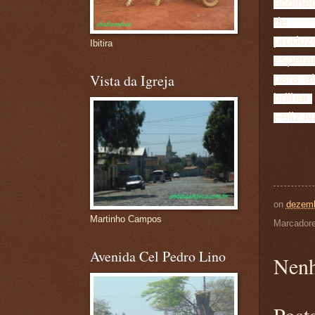
acolhe
de h
produz
Ibitira
esperan
Vista da Igreja
para a
brilhar!
Feliz N
on
dezemb
Martinho Campos
Marcador
Avenida Cel Pedro Lino
Nenh
Post