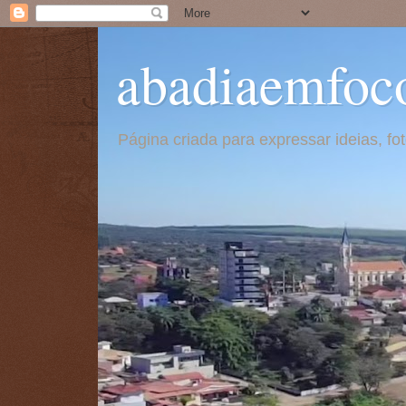
abadiaemfoc
Página criada para expressar ideias, f