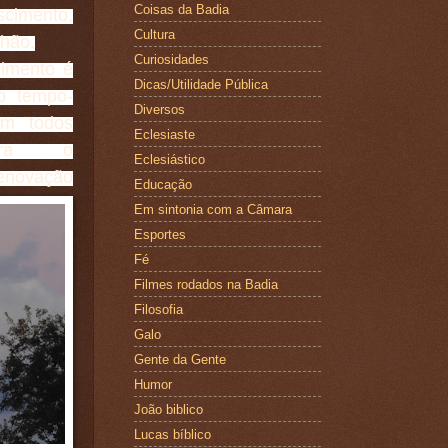
Coisas da Badia
cimento,
Cultura
hão.
Curiosidades
cimento é
Dicas/Utilidade Pública
 o tempo-
Diversos
em todos
Eclesiaste
stra o
Eclesiástico
enovação
Educação
Em sintonia com a Câmara
Esportes
Fé
Filmes rodados na Badia
Filosofia
Galo
Gente da Gente
Humor
João biblico
Lucas bíblico