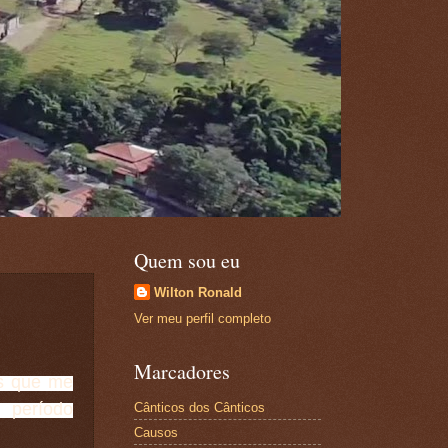
Quem sou eu
Wilton Ronald
Ver meu perfil completo
Marcadores
s que me
eríodo
Cânticos dos Cânticos
Causos