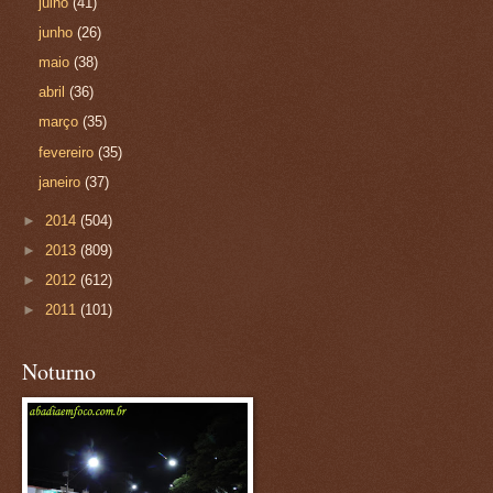
julho
(41)
junho
(26)
maio
(38)
abril
(36)
março
(35)
fevereiro
(35)
janeiro
(37)
►
2014
(504)
►
2013
(809)
►
2012
(612)
►
2011
(101)
Noturno