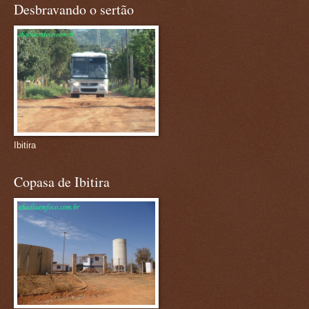
Desbravando o sertão
Ibitira
Copasa de Ibitira