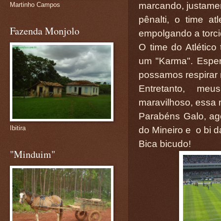
marcando, justame
Martinho Campos
pênalti, o time a
Fazenda Monjolo
empolgando a torcid
O time do Atlético
um "Karma". Espera
possamos respirar 
Entretanto, me
maravilhoso, essa 
Parabéns Galo, ag
Ibitira
do Mineiro e o bi d
Bica bicudo!
"Minduim"