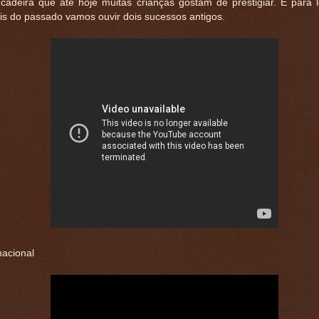
cadeira que até hoje muitas crianças gostam de prestigiar. E para
is do passado vamos ouvir dois sucessos antigos.
nacional