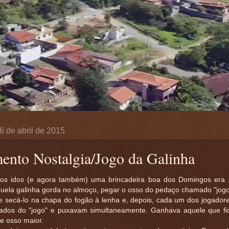
6 de abril de 2015
nto Nostalgia/Jogo da Galinha
s idos (e agora também) uma brincadeira boa dos Domingos era ,
uela galinha gorda no almoço, pegar o osso do pedaço chamado "jogo"
 e secá-lo na chapa do fogão à lenha e, depois, cada um dos jogador
ados do "jogo" e puxavam simultaneamente. Ganhava aquele que f
e osso maior.