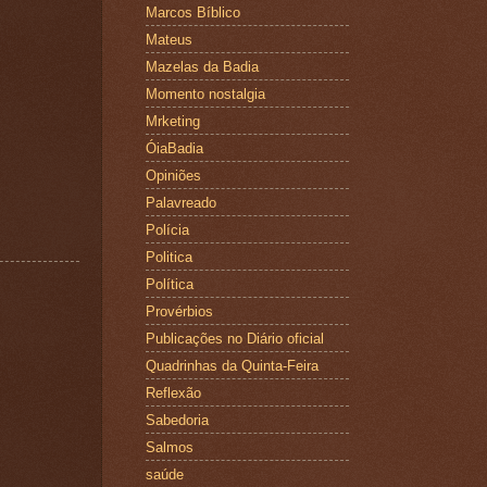
Marcos Bíblico
Mateus
Mazelas da Badia
Momento nostalgia
Mrketing
ÓiaBadia
Opiniões
Palavreado
Polícia
Politica
Política
Provérbios
Publicações no Diário oficial
Quadrinhas da Quinta-Feira
Reflexão
Sabedoria
Salmos
saúde