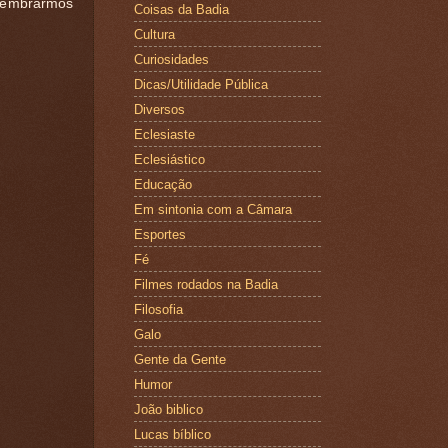
 lembrarmos
Coisas da Badia
Cultura
Curiosidades
Dicas/Utilidade Pública
Diversos
Eclesiaste
Eclesiástico
Educação
Em sintonia com a Câmara
Esportes
Fé
Filmes rodados na Badia
Filosofia
Galo
Gente da Gente
Humor
João biblico
Lucas bíblico