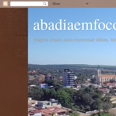
abadiaemfoc
Página criada para expressar ideias, f