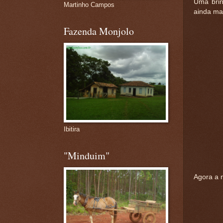
Uma brin
Martinho Campos
ainda ma
Fazenda Monjolo
Ibitira
"Minduim"
Agora a 