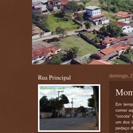
Rua Principal
domingo, 2
Mome
Em tempo
comer aq
"cocota"
um dos l
pedaço d