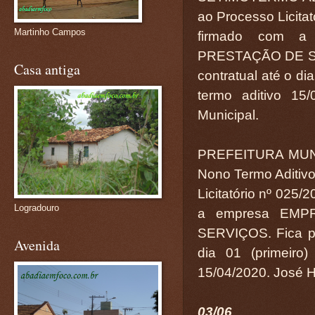
ao Processo Licita
Martinho Campos
firmado com 
PRESTAÇÃO DE SER
Casa antiga
contratual até o di
termo aditivo 15/
Municipal.
PREFEITURA MUN
Nono Termo Aditivo
Licitatório nº 025
Logradouro
a empresa EM
SERVIÇOS. Fica pr
Avenida
dia 01 (primeiro
15/04/2020. José Ha
03/06