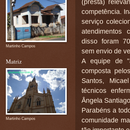
(presta) relev
competência. In
serviço coleci
atendimentos
disso foram 7
Martinho Campos
sem envio de ve
A equipe de "a
Matriz
composta pelos
Santos, Micae
técnicos enferm
Ângela Santiago,
Parabéns a tod
comunidade mar
Martinho Campos
tão importante 