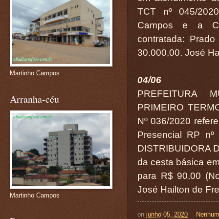
TCT nº 045/2020,
Campos e a Cent
contratada: Prad
30.000,00. José Hai
Martinho Campos
04/06
PREFEITURA M
Arranha-céu
PRIMEIRO TERMO
Nº 036/2020 refere
Presencial RP nº
DISTRIBUIDORA DE
da cesta básica em 
para R$ 90,00 (No
José Hailton de Fr
Martinho Campos
on
junho 05, 2020
Nenhum