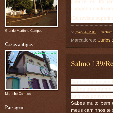
priorize os trei
comportamento prof
(Da revista superin
Grande Martinho Campos
on
maio 26, 2015
Nenhum 
Marcadores:
Curiosi
Casas antigas
Salmo 139/Re
Senhor, tu me son
Sabes quando me s
Martinho Campos
os meus pensamen
Sabes muito bem 
Paisagem
meus caminhos te 