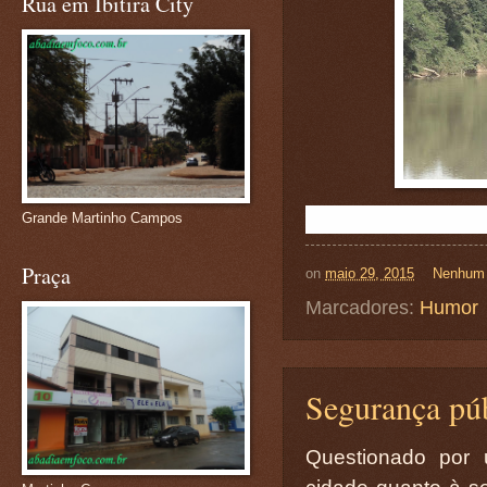
Rua em Ibitira City
Grande Martinho Campos
Praça
on
maio 29, 2015
Nenhum 
Marcadores:
Humor
Segurança púb
Questionado por