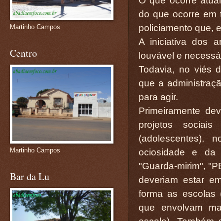
O que ocorre atual
do que ocorre em to
policiamento que, 
Martinho Campos
A iniciativa dos
Centro
louvável e necessár
Todavia, no viés 
que a administraçã
para agir.
Primeiramente dev
projetos sociai
(adolescentes), 
Martinho Campos
ociosidade e da 
"Guarda-mirim", "P
Bar da Lu
deveriam estar e
forma as escolas 
que envolvam mai