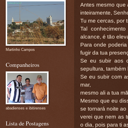
Antes mesmo que a
inteiramente, Senho
Tu me cercas, por t
Tal conhecimento
alcance, é tão elev
Para onde poderia 
Martinho Campos
fugir da tua presen
Se eu subir aos 
Companheiros
sepultura, também l
Se eu subir com a
mar,
mesmo ali a tua mã
Mesmo que eu diss
se tornará noite ao
abadienses e ibitirenses
verei que nem as tr
Lista de Postagens
o dia, pois para ti a