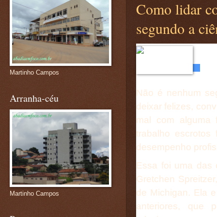
Como lidar c
segundo a ciê
Martinho Campos
Não é nenhum seg
Arranha-céu
deixar felizes, co
mal com alguma f
trabalho escrotos
desempenho profiss
Essa foi uma das 
Gretchen Spreitze
de Michigan. Ela 
Martinho Campos
anteriores, que 