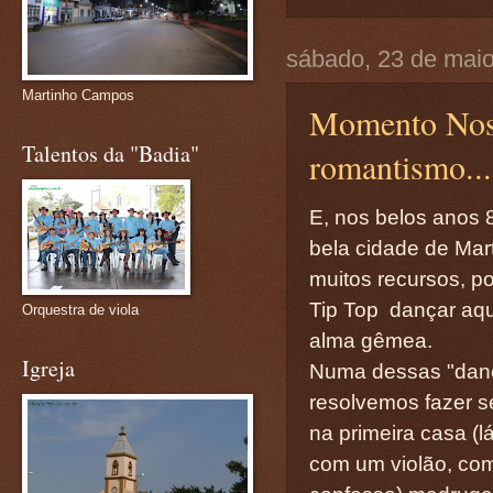
sábado, 23 de mai
Martinho Campos
Momento Nost
Talentos da "Badia"
romantismo...
E, nos belos anos
bela cidade de Ma
muitos recursos, p
Tip Top dançar aque
Orquestra de viola
alma gêmea.
Igreja
Numa dessas "dança
resolvemos fazer s
na primeira casa (l
com um violão, com