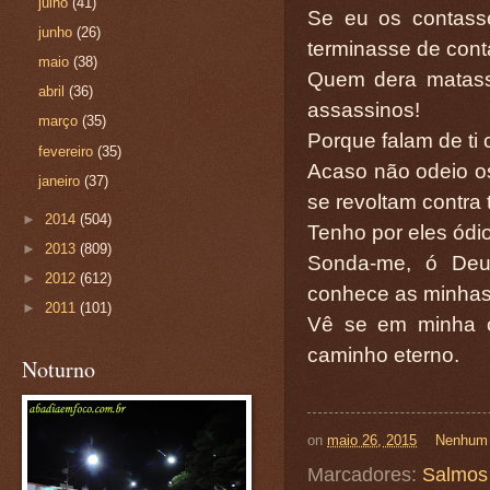
julho
(41)
Se eu os contass
junho
(26)
terminasse de contá
maio
(38)
Quem dera matass
abril
(36)
assassinos!
março
(35)
Porque falam de ti
fevereiro
(35)
Acaso não odeio o
janeiro
(37)
se revoltam contra 
►
2014
(504)
Tenho por eles ódi
►
2013
(809)
Sonda-me, ó Deu
►
2012
(612)
conhece as minhas
►
2011
(101)
Vê se em minha c
caminho eterno.
Noturno
on
maio 26, 2015
Nenhum 
Marcadores:
Salmos