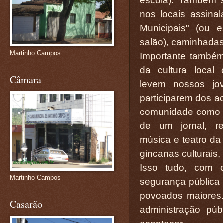
escola). Também s
nos locais assina
Municipais" (ou 
salão), caminhadas
Martinho Campos
Importante também
da cultura local
Câmara
levem nossos jo
participarem dos a
comunidade como p
de um jornal, r
música e teatro da 
gincanas culturais,
Isso tudo, com c
Martinho Campos
segurança pública 
povoados maiores.
Casarão
administração púb