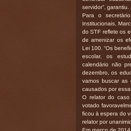
servidor”, garantiu.
Para o secretár
Institucionais, Ma
do STF reflete os 
de amenizar os efe
Lei 100. “Os benefi
escolar, os estu
calendário não pre
dezembro, os edu
vamos buscar as 
causados por essas 
O relator do caso 
votado favoravelme
ficou à espera do 
relator por unanim
Em março de 2014,