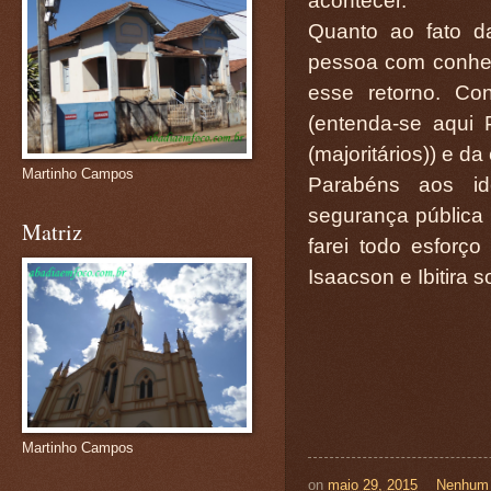
acontecer.
Quanto ao fato d
pessoa com conheci
esse retorno. Co
(entenda-se aqui 
(majoritários)) e da
Martinho Campos
Parabéns aos id
segurança pública n
Matriz
farei todo esforço
Isaacson e Ibitira 
Martinho Campos
on
maio 29, 2015
Nenhum 