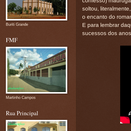
confesso) madrugad
soltou, literalment
o encanto do roman
E para lembrar daq
Buriti Grande
sucessos dos anos
FMF
Martinho Campos
Rua Principal