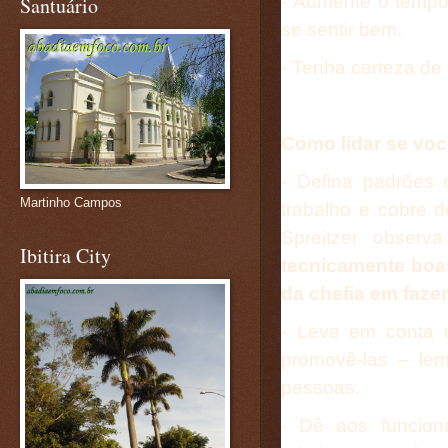
- Aumente o temp
Santuário
se sentir bem.
- Tenha certeza de 
Como lidar se voc
- Defina padrões
Martinho Campos
trabalho e cobre d
Spreitzer observ
Ibitira City
tecnicamente boa
da chefia em faze
- Leve em conta 
promovê-las – le
pessoas.
- Dê aos funcion