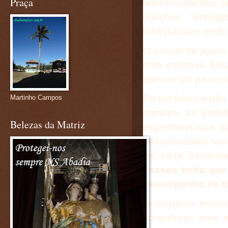
Praça
relacionamentos 
relações “energ
profissional e melh
O estudo de agora 
com pessoas baba
apenas um pé no s
Foram feitos então
Martinho Campos
primeira, foi pe
Belezas da Matriz
engenharia que a
pesquisadores ta
de cada funcioná
pessoa tinha que
desempenho no t
O segundo estudo
consultoria, tev