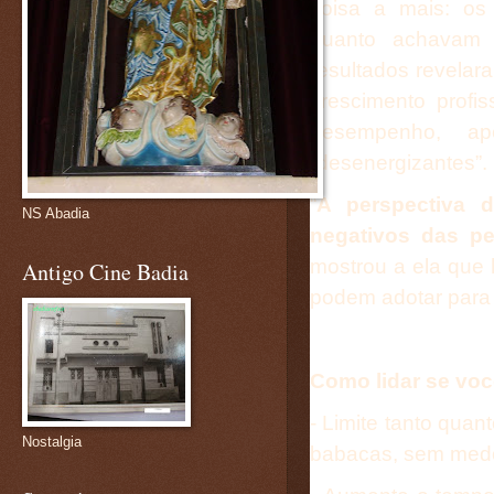
coisa a mais: os
quanto achavam 
resultados revela
crescimento profi
desempenho, a
“desenergizantes”.
“
A perspectiva 
NS Abadia
negativos das p
mostrou a ela que
Antigo Cine Badia
podem adotar para 
Como lidar se voc
- Limite tanto qua
Nostalgia
babacas, sem med