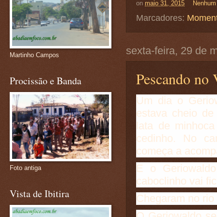
on
maio 31, 2015
Nenhum 
Marcadores:
Moment
sexta-feira, 29 de 
Martinho Campos
Pescando no 
Procissão e Banda
Um dia o Geriow
estava cheio de
lata de minhoca
cedinho. No ca
começa a acompa
E o Geriowaldo
Foto antiga
caboclinho vai fi
Vista de Ibitira
Chegaram no rio 
O Geriowaldo se