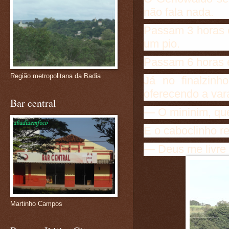
não fala nada.
Passam 3 horas 
um pio.
Passam 6 horas e
Região metropolitana da Badia
Já no finalzin
oferecendo a var
Bar central
— O mininim, qu
E o caboclinho r
— Deus me livre 
Martinho Campos