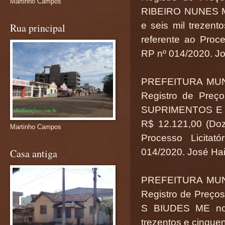
Martinho Campos
RIBEIRO NUNES ME
e seis mil trezent
Rua principal
referente ao Proce
RP nº 014/2020. Jos
PREFEITURA MUN
Registro de Preç
SUPRIMENTOS E MA
R$ 12.121,00 (Doze
Martinho Campos
Processo Licitat
Casa antiga
014/2020. José Hail
PREFEITURA MUN
Registro de Preç
S BIUDES ME no 
trezentos e cinquent