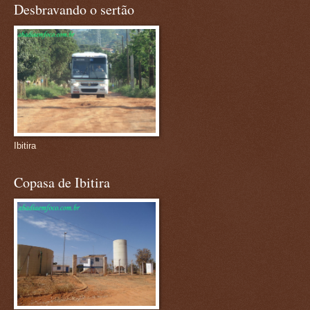
Desbravando o sertão
Ibitira
Copasa de Ibitira