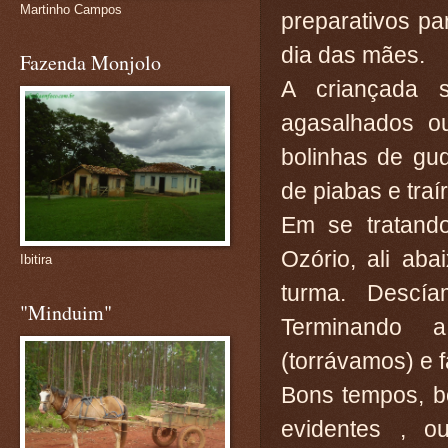
Martinho Campos
preparativos p
dia das mães.
Fazenda Monjolo
A criançada 
agasalhados o
bolinhas de gu
de piabas e traí
Em se tratand
Ozório, ali ab
Ibitira
turma. Descí
"Minduim"
Terminando a
(torrávamos) e 
Bons tempos, b
evidentes , o