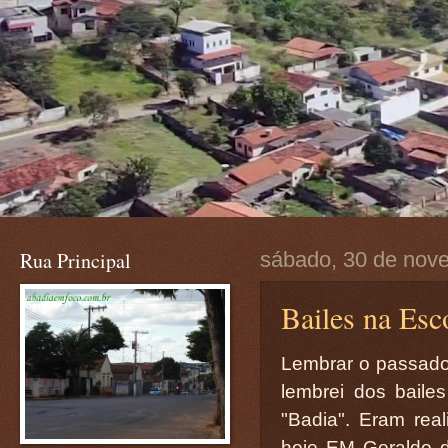
Rua Principal
sábado, 30 de nov
Bailes na Esc
Lembrar o passado
lembrei dos baile
"Badia". Eram re
hoje EM Geraldo d