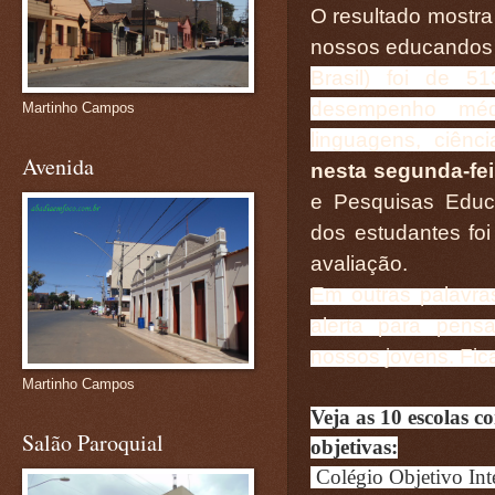
O resultado mostra
nossos educandos
Brasil) foi de 5
desempenho méd
Martinho Campos
linguagens, ciênc
Avenida
nesta segunda-fei
e Pesquisas Educ
dos estudantes foi
avaliação.
Em outras palavra
alerta para pens
nossos jovens. Fica
Martinho Campos
Veja as 10 escolas 
Salão Paroquial
objetivas:
Colégio Objetivo Int