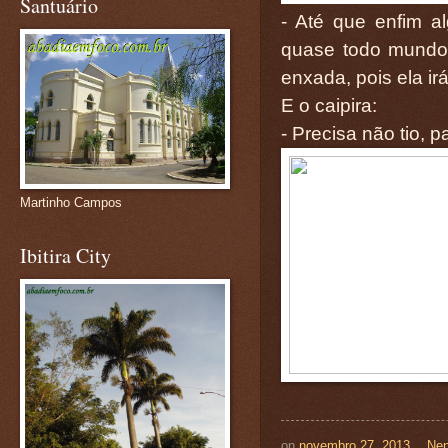
Santuário
- Até que enfim a
quase todo mundo 
enxada, pois ela irá
E o caipira:
- Precisa não tio, 
Martinho Campos
Ibitira City
on
novembro 27, 2013
Nen