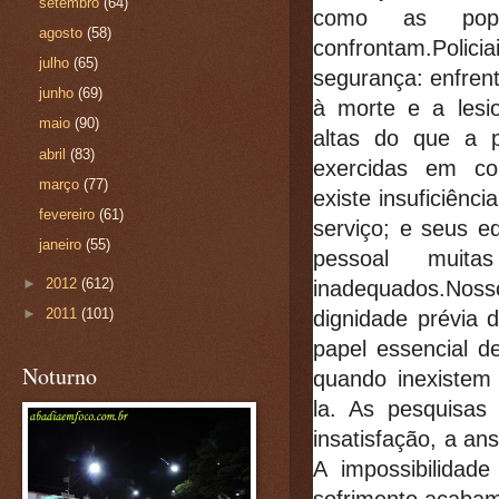
setembro
(64)
como as pop
agosto
(58)
confrontam.Polic
julho
(65)
segurança: enfren
junho
(69)
à morte e a lesi
maio
(90)
altas do que a p
abril
(83)
exercidas em co
março
(77)
existe insuficiênc
fevereiro
(61)
serviço; e seus e
janeiro
(55)
pessoal muit
►
2012
(612)
inadequados.Noss
►
2011
(101)
dignidade prévia d
papel essencial d
Noturno
quando inexistem 
la. As pesquisas
insatisfação, a an
A impossibilidad