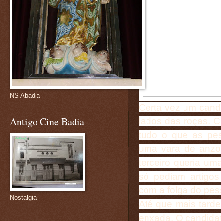
NS Abadia
Certa vez um cand
Antigo Cine Badia
lados das roças. 
tudo o que as pes
uma vara de anzol
terceiro queria um
só pediam artigos
com a folga do pes
Nostalgia
Até que mais tard
enxada. O candidat