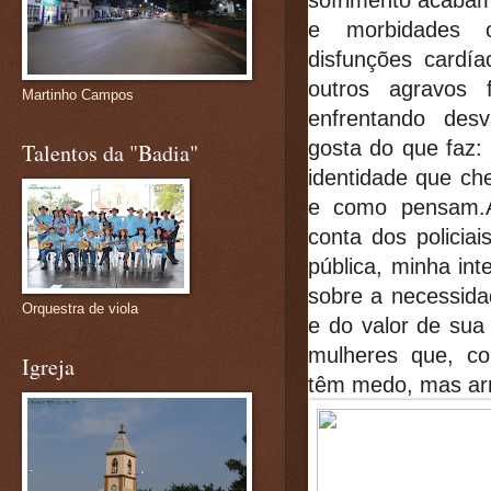
sofrimento acaba
e morbidades co
disfunções cardíac
outros agravos
Martinho Campos
enfrentando desva
gosta do que faz: 
Talentos da "Badia"
identidade que ch
e como pensam.A
conta dos policia
pública, minha int
sobre a necessida
Orquestra de viola
e do valor de sua 
mulheres que, c
Igreja
têm medo, mas arr