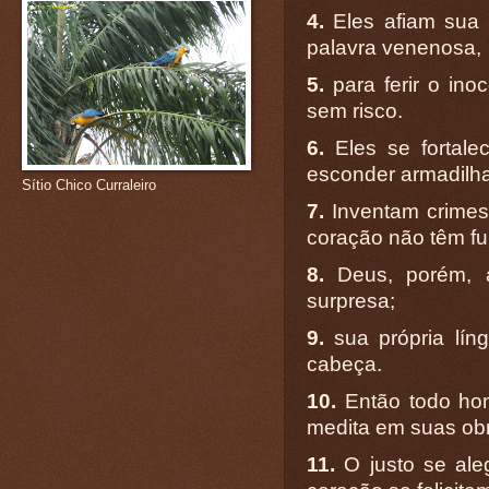
4.
Eles afiam sua 
palavra venenosa,
5.
para ferir o ino
sem risco.
6.
Eles se fortale
esconder armadilha
Sítio Chico Curraleiro
7.
Inventam crimes
coração não têm fu
8.
Deus, porém, at
surpresa;
9.
sua própria lín
cabeça.
10.
Então todo hom
medita em suas ob
11.
O justo se ale