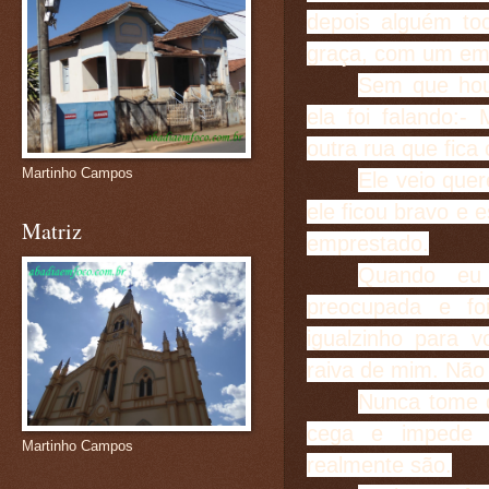
depois alguém to
graça, com um em
Sem que hou
ela foi falando:
outra rua que fica
Martinho Campos
Ele veio quer
ele ficou bravo e 
Matriz
emprestado.
Quando eu
preocupada e fo
igualzinho para 
raiva de mim. Não 
Nunca tome q
cega e impede 
Martinho Campos
realmente são.