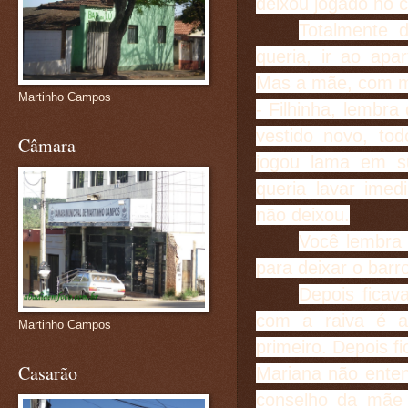
deixou jogado no 
Totalmente d
queria, ir ao apa
Mas a mãe, com mu
Martinho Campos
- Filhinha, lembr
vestido novo, to
Câmara
jogou lama em s
queria lavar imed
não deixou.
Você lembra 
para deixar o barr
Depois ficava
com a raiva é a
Martinho Campos
primeiro. Depois fi
Casarão
Mariana não enten
conselho da mãe e