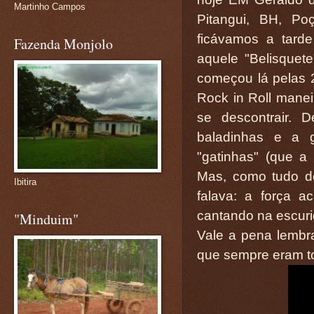
Martinho Campos
Pitangui, BH, Po
ficávamos a tarde
Fazenda Monjolo
aquele "Belisquet
começou lá pelas 2
Rock in Roll mane
se descontrair.
baladinhas e a 
"gatinhas" (que a
Mas, como tudo d
Ibitira
falava: a força a
cantando na escur
"Minduim"
Vale a pena lembra
que sempre eram to