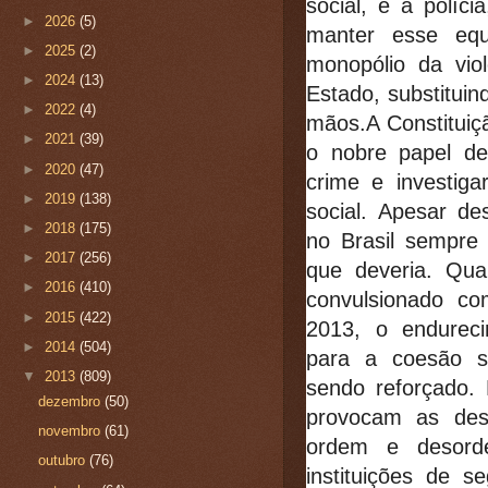
social, e a políci
►
2026
(5)
manter esse equ
►
2025
(2)
monopólio da vio
►
2024
(13)
Estado, substituind
►
2022
(4)
mãos.A Constituiçã
►
2021
(39)
o nobre papel de
►
2020
(47)
crime e investiga
►
2019
(138)
social. Apesar de
►
2018
(175)
no Brasil sempre
►
2017
(256)
que deveria. Qua
►
2016
(410)
convulsionado c
►
2015
(422)
2013, o endurecim
►
2014
(504)
para a coesão s
▼
2013
(809)
sendo reforçado.
dezembro
(50)
provocam as deso
novembro
(61)
ordem e desord
outubro
(76)
instituições de s