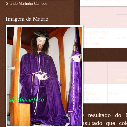
Grande Martinho Campos
Imagem da Matriz
Escola
Lingu
Cód
ESCOLA ESTADUAL
DOUTOR JOSE
478,86
GONCALVES
Escola
Linguagen
Código
ESCOLA
ESTADUAL
504,00
PADRE NONO
O resultado do E
resultado que c