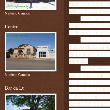
cedo convidá-la pa
sair com sua mãe
Martinho Campos
Júlia, entã
emprestasse o s
Centro
pudesse brincar s
Mariana nã
insistência da ami
demonstrar todo 
especial.
Ao regressar
ver o seu conjunt
Martinho Campos
algumas xícaras e
Bar da Lu
Chorando e muito 
- Está vendo, 
Emprestei o meu b