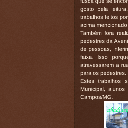
fusca que se encon
gosto pela leitur
trabalhos feitos p
acima mencionado 
Também fora real
pedestres da Aveni
de pessoas, inferi
faixa. Isso por
atravessarem a rua
para os pedestres.
Estes trabalhos s
Municipal, alunos
Campos/MG
.