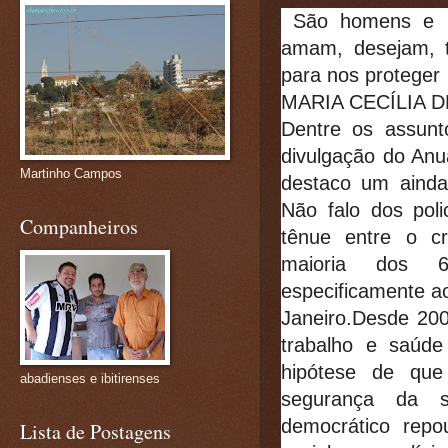
São homens e m
amam, desejam, 
para nos proteger
MARIA CECÍLIA 
Dentre os assunto
divulgação do Anu
Martinho Campos
destaco um ainda 
Não falo dos poli
Companheiros
tênue entre o c
maioria dos 6
especificamente a
Janeiro.Desde 200
trabalho e saúde 
hipótese de que
abadienses e ibitirenses
segurança da s
democrático rep
Lista de Postagens