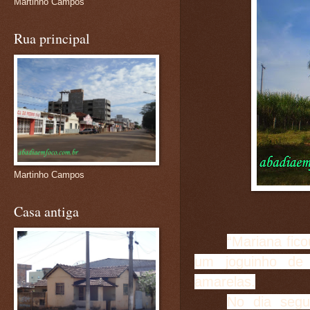
Martinho Campos
Rua principal
Martinho Campos
Casa antiga
“Mariana fic
um joguinho de 
amarelas.
No dia segu