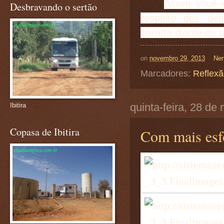
Assim você e
Desbravando o sertão
respeito dos de
correta diante de u
on
novembro 29, 2013
Nen
Marcadores:
Reflex
quinta-feira, 28 d
Ibitira
Copasa de Ibitira
Com mais es