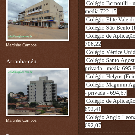
Colégio Bernoulli - 
média 722,15
Colégio Elite Vale d
Colégio São Bento (R
Colégio de Aplicação
706,22
Martinho Campos
Colégio Vértice Unid
Arranha-céu
Colégio Santo Agost
privada - média 695,
Colégio Helyos (Feir
Colégio Magnum Agos
- privada - 694,67
Colégio de Aplicação
692,41
Colégio Anglo Leonar
Martinho Campos
692,07