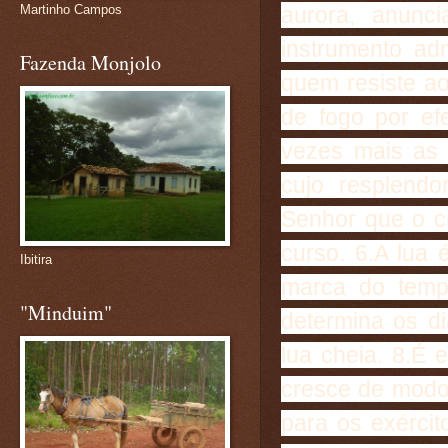
aurora, anunc
Martinho Campos
instrumento ad
Fazenda Monjolo
quem resiste a
de fogo por ef
vezes mais as 
cujo resplend
Senhor que o c
curso. 6.A lua 
Ibitira
marca do tempo
"Minduim"
determina os di
lua cheia. 8.É
cresce de modo 
para os exérci