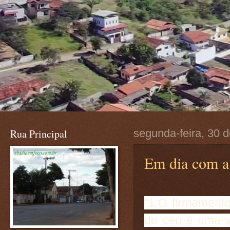
Rua Principal
segunda-feira, 30 
Em dia com a 
"1.O firmamento
do céu é uma v