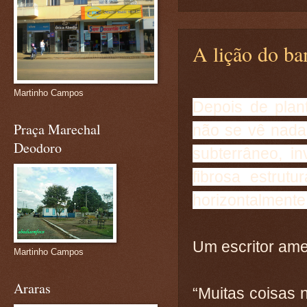
A lição do ba
Martinho Campos
Depois de plan
Praça Marechal
não se vê nada
Deodoro
subterrâneo, i
fibrosa estrut
horizontalmente 
Um escritor ame
Martinho Campos
Araras
“Muitas coisas n