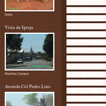
glorioso esplend
do céu; o Senh
Ibitira
palavra do Sant
indefectivelmen
Vista da Igreja
bendiz aquel
resplendor. 13.F
são as mãos do
com uma ordem 
marcha dos rai
abrem as sua
Martinho Campos
pássaros. 16.P
Avenida Cel Pedro Lino
as pedras de 
montanhas são 