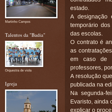
estado.
A designação 
Martinho Campos
temporário dos
das escolas.
Talentos da "Badia"
O contrato é a
as contrataçõe
em caso de a
professores, po
Orquestra de viola
A resolução que
Igreja
publicada na ed
Na segunda-fei
Evaristo, ainda
explicar o proc