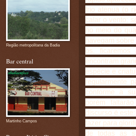
frio atenua (o 
calar o vento; 
no meio do qua
navegam sobre 
Região metropolitana da Badia
os, ficaremos 
encontram grand
Bar central
espécie e criat
regularmente pa
conforme a sua
porém faltarã
discurso é este
Martinho Campos
fazer para glori
de todas as s