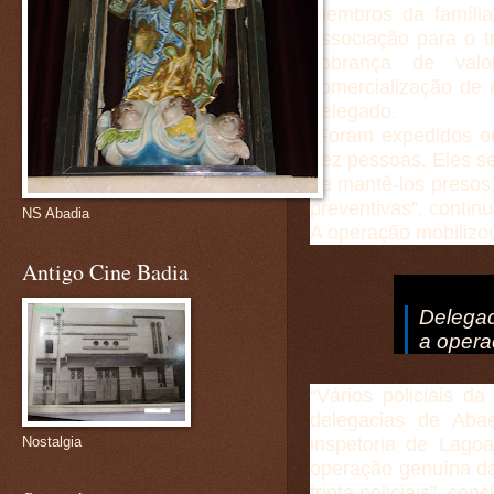
membros da família 
associação para o t
cobrança de val
comercialização de 
delegado.
“Foram expedidos o
dez pessoas. Eles se
de mantê-los presos
preventivas”
, continu
NS Abadia
A operação mobilizou
Antigo Cine Badia
Delega
a opera
“Vários policiais d
delegacias de Aba
inspetoria de Lagoa
Nostalgia
operação genuína da
trinta policiais”
, conc