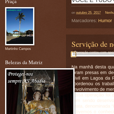
Praça
on
outubro 25, 2017
Nenhu
Marcadores:
Humor
Servição de n
Martinho Campos
Operação contou com apoio
Belezas da Matriz
Na manhã desta quar
foram presas em dec
Civil em Lagoa da 
coordenou os trabal
envolvimento de mem
“Essa operação foi 
vem sendo desenvol
Prata, denominada “
e tivemos o conheci