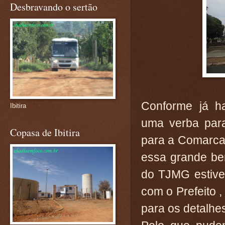
Desbravando o sertão
Conforme já h
Ibitira
uma verba par
Copasa de Ibitira
para a Comarca
essa grande ben
do TJMG estive
com o Prefeito ,
para os detalh