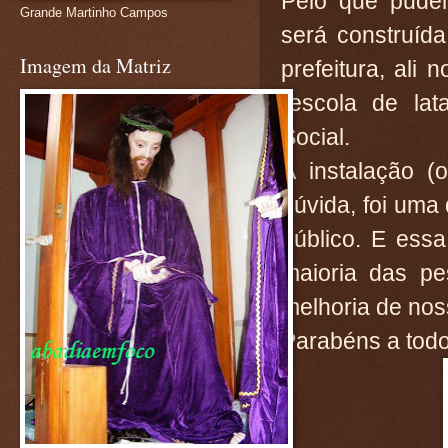
Pelo que pude
Grande Martinho Campos
será construíd
Imagem da Matriz
prefeitura, ali
(escola de la
Social.
A instalação 
dúvida, foi uma
público. E ess
maioria das pe
melhoria de nos
Parabéns a todo