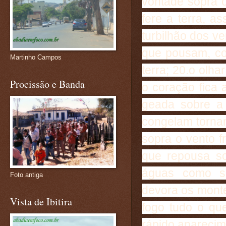
vontade sopra o
fere a terra, 
turbilhão dos v
que pousam, co
Martinho Campos
terra; 20.o olha
Procissão e Banda
o coração fica 
geada sobre a
congelam torna
sopra o vento fr
que repousa so
águas como s
Foto antiga
devora os mont
Vista de Ibitira
fogo tudo o qu
rápido aparecim