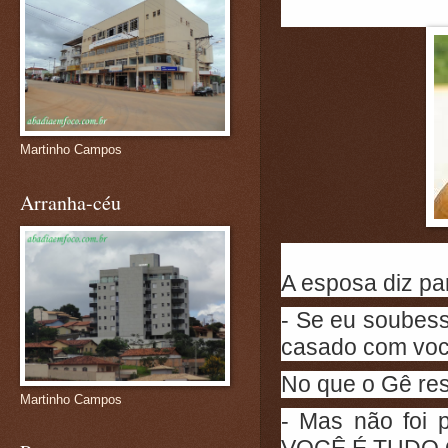
Martinho Campos
Arranha-céu
A esposa diz pa
- Se eu soubess
casado com você
No que o Gê re
Martinho Campos
- Mas não foi p
VOCÊ É TUDO 