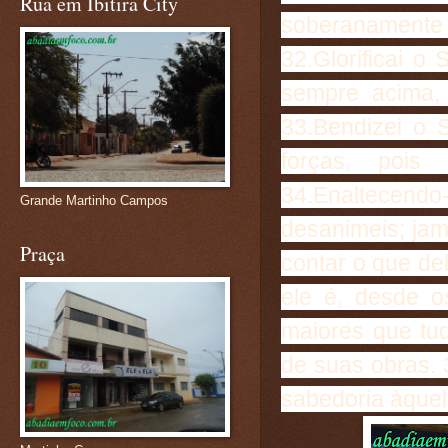
Rua em Ibitira City
soberanamente
32.Glorificai o
sempre acima,
33.Bendizei o 
forças, pois
34.Enaltecendo
Grande Martinho Campos
desanimeis; jam
Praça
contar o que de
ele é, desde o
maiores que tu
de suas obras. 
sabedoria àquel