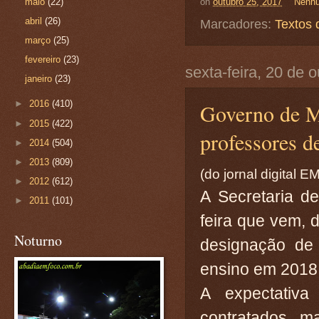
maio
(22)
on
outubro 25, 2017
Nenhu
abril
(26)
Marcadores:
Textos 
março
(25)
fevereiro
(23)
sexta-feira, 20 de 
janeiro
(23)
►
2016
(410)
Governo de Mi
►
2015
(422)
professores d
►
2014
(504)
►
2013
(809)
(do jornal digital E
►
2012
(612)
A Secretaria d
►
2011
(101)
feira que vem, 
Noturno
designação de 
ensino em 2018
A expectativ
contratados m