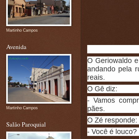
Martinho Campos
Avenida
O Geriowaldo e
andando pela r
reais.
O Gê diz:
- Vamos compr
pães.
Martinho Campos
O Zé responde:
Salão Paroquial
- Você é louco?