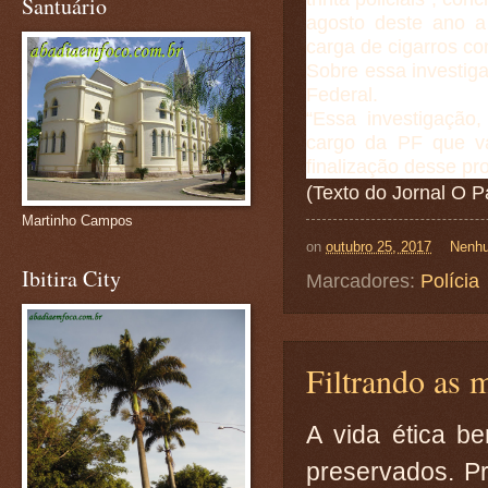
Santuário
agosto deste ano 
carga de cigarros c
Sobre essa investiga
Federal.
“Essa investigação,
cargo da PF que va
finalização desse p
(Texto do Jornal O P
Martinho Campos
on
outubro 25, 2017
Nenhu
Ibitira City
Marcadores:
Polícia
Filtrando as m
A vida ética b
preservados. P