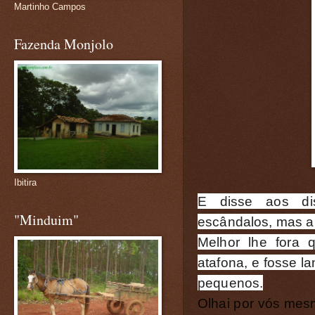
Martinho Campos
Fazenda Monjolo
Ibitira
E disse aos di
"Minduim"
escândalos, mas a
Melhor lhe fora
atafona, e fosse l
pequenos.
Olhai por vós mesm