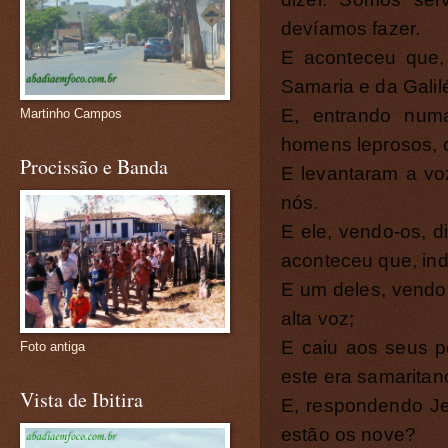
devíamos fazer.
E aconteceu que,
Samaria e da Galilé
E, entrando numa
Martinho Campos
homens leprosos, 
Procissão e Banda
E levantaram a voz
nós.
E ele, vendo-os, d
aconteceu que, ind
E um deles, vendo 
alta voz;
E caiu aos seus p
Foto antiga
este era samaritan
Vista de Ibitira
E, respondendo Je
estão os nove?