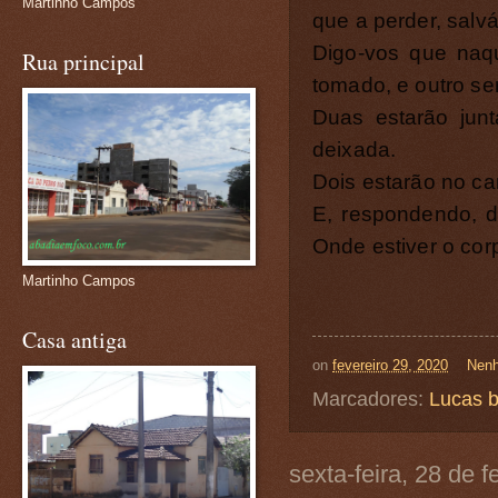
Martinho Campos
que a perder, salvá
Digo-vos que naq
Rua principal
tomado, e outro se
Duas estarão jun
deixada.
Dois estarão no ca
E, respondendo, d
Onde estiver o corp
Martinho Campos
Casa antiga
on
fevereiro 29, 2020
Nenh
Marcadores:
Lucas b
sexta-feira, 28 de 