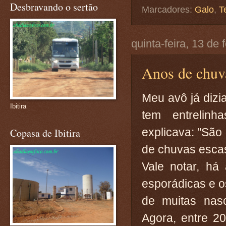
Desbravando o sertão
Marcadores:
Galo
,
T
quinta-feira, 13 de
Anos de chuv
Meu avô já dizi
Ibitira
tem entrelinh
explicava: "São
Copasa de Ibitira
de chuvas escas
Vale notar, há
esporádicas e os
de muitas nas
Agora, entre 2