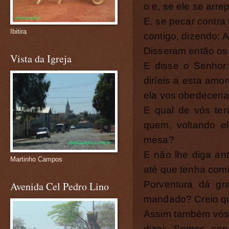
o e, se ele se arre
E, se pecar contra 
Ibitira
contigo, dizendo: 
Disseram então os 
Vista da Igreja
E disse o Senhor
diríeis a esta amor
ela vos obedeceria
E qual de vós ter
quem, voltando e
mesa?
E não lhe diga ant
Martinho Campos
até que tenha comi
Porventura dá gr
Avenida Cel Pedro Lino
mandado? Creio q
Assim também vós,
dizei: Somos ser