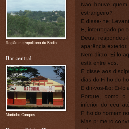
Não houve quem v
estrangeiro?
E disse-lhe: Levanta
E, interrogado pelo
Deus, respondeu-
Região metropolitana da Badia
aparência exterior.
Nem dirão: Ei-lo aq
Bar central
está entre vós.
E disse aos discíp
dias do Filho do h
E dir-vos-ão: Ei-lo 
Porque, como o 
inferior do céu a
Filho do homem no
Martinho Campos
Mas primeiro conv