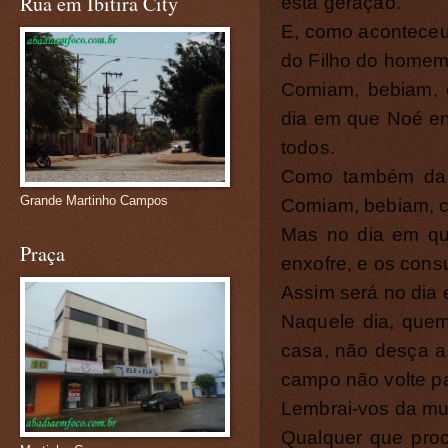
Rua em Ibitira City
esta geração.
E, como aconteceu
do Filho do homem
Comiam, bebiam, 
dia em que Noé ent
todos.
Como também da 
Grande Martinho Campos
Comiam, bebiam, c
Mas no dia em qu
Praça
enxofre, e os cons
Assim será no dia 
Naquele dia, quem
casa, não desça a 
campo não volte pa
Lembrai-vos da mu
Qualquer que procu