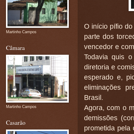
O início pífio 
Martinho Campos
parte dos torce
vencedor e com 
Câmara
Todavia quis o
diretoria e com
esperado e, pio
eliminações p
Brasil.
Agora, com o m
Martinho Campos
demissões (cor
Casarão
prometida pela d