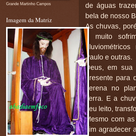
de águas traze
Grande Martinho Campos
bela de nosso Br
Imagem da Matriz
As chuvas, por
e muito sofri
pluviométricos
Paulo e outras.
Deus, em sua o
presente para 
serena no plan
Terra. E a chu
seu leito, trans
Mesmo com as 
sim agradecer 